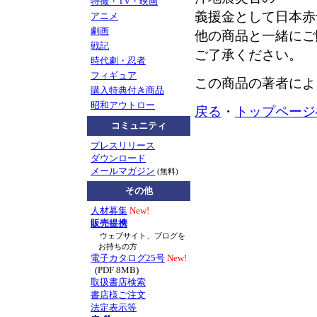
特撮・TV・映画
義援金として日本赤
アニメ
劇画
他の商品と一緒にご
戦記
ご了承ください。
時代劇・忍者
フィギュア
この商品の著者によ
購入特典付き商品
昭和アウトロー
戻る
・
トップページ
コミュニティ
プレスリリース
ダウンロード
メールマガジン
(無料)
その他
人材募集
New!
販売提携
ウェブサイト、ブログを
お持ちの方
電子カタログ25号
New!
(PDF 8MB)
取扱書店検索
書店様ご注文
法定表示等