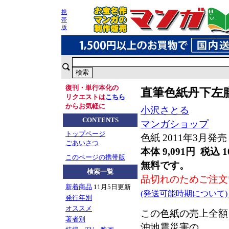
携
帯
版
復刊・単行本化の
直筆色紙丹下左
リクエストは
こちら
からお気軽に
小沢さとる
CONTENTS
マンガショップ
トップページ
色紙 2011年3月発売
ごあいさつ
本体 9,091円 税込 1
このページの携帯版
無料です。
検索一覧
品切れのためご注文
新着商品
11月5日更新
(発送可能時期について
発行年別
オススメ
この色紙の売上全額
著者別
沖地震災害の