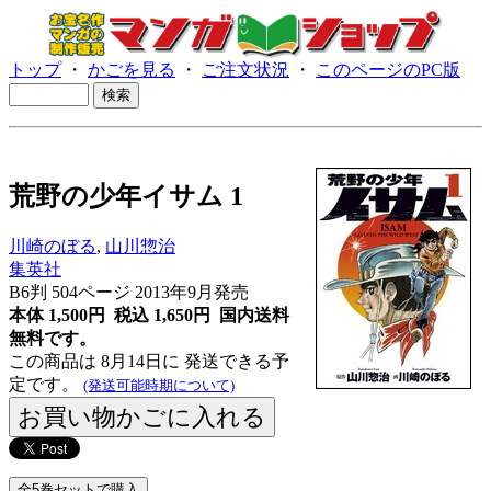
トップ
・
かごを見る
・
ご注文状況
・
このページのPC版
荒野の少年イサム 1
川崎のぼる
,
山川惣治
集英社
B6判 504ページ 2013年9月発売
本体 1,500円 税込 1,650円
国内送料
無料です。
この商品は 8月14日に 発送できる予
定です。
(発送可能時期について)