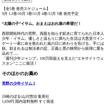
【全5巻 発売スケジュール】
9月 1.2巻/10月 3巻/11月 4巻/12月 5巻 発売予定
“太陽の子”イサム。おまえはおれ達の希望だ！
西部開拓時代の荒野。両親を知らず鉱夫に育てられた日本人
少年・イサム。優しさと温もりに満ちた生活は大悪党ウイン
ゲート一家に命を救われた嵐の日に終わりを告げる。手には
銃。刻まれるは無法者の掟。正義と悪の狭間から銃弾に愛を
込めて…。
「週刊少年ジャンプ」100万部超えを支えた“エキサイトウェ
スタン”ここに復活！
そのほかのお薦め
荒野の少年イサム 2
川崎のぼる/山川惣治 集英社
1,650円 国内送料無料 すぐ発送