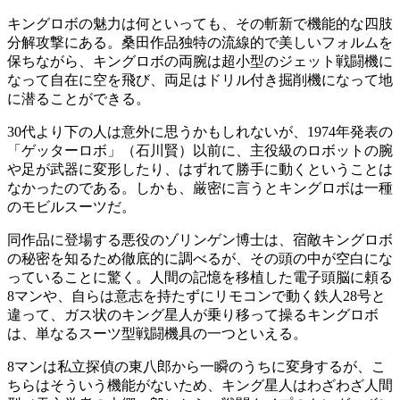
キングロボの魅力は何といっても、その斬新で機能的な四肢
分解攻撃にある。桑田作品独特の流線的で美しいフォルムを
保ちながら、キングロボの両腕は超小型のジェット戦闘機に
なって自在に空を飛び、両足はドリル付き掘削機になって地
に潜ることができる。
30代より下の人は意外に思うかもしれないが、1974年発表の
「ゲッターロボ」（石川賢）以前に、主役級のロボットの腕
や足が武器に変形したり、はずれて勝手に動くということは
なかったのである。しかも、厳密に言うとキングロボは一種
のモビルスーツだ。
同作品に登場する悪役のゾリンゲン博士は、宿敵キングロボ
の秘密を知るため徹底的に調べるが、その頭の中が空白にな
っていることに驚く。人間の記憶を移植した電子頭脳に頼る
8マンや、自らは意志を持たずにリモコンで動く鉄人28号と
違って、ガス状のキング星人が乗り移って操るキングロボ
は、単なるスーツ型戦闘機具の一つといえる。
8マンは私立探偵の東八郎から一瞬のうちに変身するが、こ
ちらはそういう機能がないため、キング星人はわざわざ人間