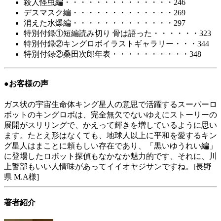
殺人怪虫編・・・・・・・・・・・・・・246
デスマスク編・・・・・・・・・・・・・269
消えた水爆編・・・・・・・・・・・・・297
特別付録①短編読み切り 骨は語った・・・・・・323
特別付録②キングロボイラストギャラリー・・・344
特別付録②桑田次郎年表・・・・・・・・・・348
●お客様の声
ガス状の宇宙生命体キング星人の意思で活躍するスーパーロ
ボットのキングロボは、完全無欠でないゆえにストーリーの
展開がスリリングで、かえって輝きを増しているように思い
ます。たとえ形はなくても、地球人以上に平和を愛するキン
グ星人はまことに頼もしい存在であり、「黒いゆうれい編」
に登場したロボット探偵もなかなか魅力的です、それに、川
上警部もいい人情味があってイイオヤジサンですね。[長野
県 M.A様]
著者紹介