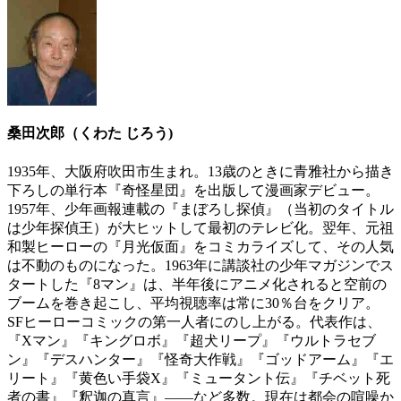
桑田次郎（くわた じろう)
1935年、大阪府吹田市生まれ。13歳のときに青雅社から描き
下ろしの単行本『奇怪星団』を出版して漫画家デビュー。
1957年、少年画報連載の『まぼろし探偵』（当初のタイトル
は少年探偵王）が大ヒットして最初のテレビ化。翌年、元祖
和製ヒーローの『月光仮面』をコミカライズして、その人気
は不動のものになった。1963年に講談社の少年マガジンでス
タートした『8マン』は、半年後にアニメ化されると空前の
ブームを巻き起こし、平均視聴率は常に30％台をクリア。
SFヒーローコミックの第一人者にのし上がる。代表作は、
『Xマン』『キングロボ』『超犬リープ』『ウルトラセブ
ン』『デスハンター』『怪奇大作戦』『ゴッドアーム』『エ
リート』『黄色い手袋X』『ミュータント伝』『チベット死
者の書』『釈迦の真言』――など多数。現在は都会の喧噪か