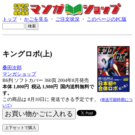
トップ
・
かごを見る
・
ご注文状況
・
このページのPC版
キングロボ(上)
桑田次郎
マンガショップ
B6判 ソフトカバー 360頁 2004年8月発売
本体 1,800円 税込 1,980円
国内送料無料で
す。
この商品は 8月10日に 発送できる予定です。
(発送可能時期につ
いて)