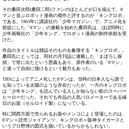
その桑田次郎(桑田二郎)ファンのほとんどが口を揃えて、8
マンと並ぶロボット漫画の傑作と評するのが「キングロボ」
である。1963年に講談社の「少年マガジン」で、アニメ化を
前提にした「8マン」の連載を始めた桑田氏は、ほぼ同時に
少年画報社の「少年キング」でロボット漫画の制作依頼を受
けた。
作品のタイトルは雑誌そのものを象徴する「キングロボ」。
桑田氏にとっては、同社の月刊誌に連載した「まぼろし探
偵」で世に出たという恩義もあり、原作者のいる「8マン」
と違って自由に描けるという魅力もあった。
TBSによってアニメ化した8マンは、当時の日本人なら誰で
も知っている太陽のような存在だったが、一方のキングロボ
は「少年キング」を読んでいる人しか知らない影のスーパー
ヒーローだった。それでも作品の人気バロメーターである縁
日のお面（セルロイド製）になっている。
特に関西方面で売られるお面やメンコによく登場したのは、
8マン＝読売ジャイアンツ、キングロボ＝阪神タイガースと
いうプロ野球の図式を描いているからかもしれない。