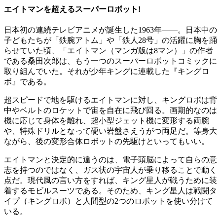
エイトマンを超えるスーパーロボット!
日本初の連続テレビアニメが誕生した1963年――。日本中の
子どもたちが「鉄腕アトム」や「鉄人28号」の活躍に胸を踊
らせていた頃、「エイトマン（マンガ版は8マン）」の作者
である桑田次郎は、もう一つのスーパーロボットコミックに
取り組んでいた。それが少年キングに連載した『キングロ
ボ』である。
超スピードで地を駆けるエイトマンに対し、キングロボは背
中やベルトのロケットで宙を自在に飛び回る。画期的なのは
機に応じて身体を離れ、超小型ジェット機に変形する両腕
や、特殊ドリルとなって硬い岩盤さえうがつ両足だ。等身大
ながら、後の変形合体ロボットの先駆けといってもいい。
エイトマンと決定的に違うのは、電子頭脳によって自らの意
志を持つのではなく、ガス状の宇宙人が乗り移ることで動く
点だ。現代風の言い方をすれば、キング星人が戦うために装
着するモビルスーツである。そのため、キング星人は戦闘タ
イプ（キングロボ）と人間型の2つのロボットを使い分けて
いる。