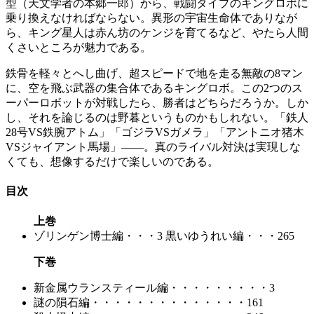
型（天文学者の本郷一郎）から、戦闘タイプのキングロボに
乗り換えなければならない。異形の宇宙生命体でありなが
ら、キング星人は赤ん坊のケンジを育てるなど、やたら人間
くさいところが魅力である。
鉄骨を軽々とへし曲げ、超スピードで地を走る無敵の8マン
に、空を飛ぶ武器の集合体であるキングロボ。この2つのス
ーパーロボットが対戦したら、勝者はどちらだろうか。しか
し、それを論じるのは野暮というものかもしれない。「鉄人
28号VS鉄腕アトム」「ゴジラVSガメラ」「アントニオ猪木
VSジャイアント馬場」――。真のライバル対決は実現しな
くても、想像するだけで楽しいのである。
目次
上巻
ゾリンゲン博士編・・・3 黒いゆうれい編・・・265
下巻
新金属ウランスティール編・・・・・・・・・3
謎の隕石編・・・・・・・・・・・・・・161