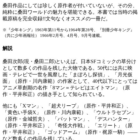
桑田作品にしては珍しく原作者が付いていないが、その分、
純粋に桑田ワールドの魅力を堪能できる。本書では当時の掲
載原稿を完全収録!!文句なくオススメの一冊だ。
※『少年キング』1963年第11号から1964年第28号、『別冊少年キング』
（共に少年画報社） 1966年2月号、4月号、9月号連載。
解説
桑田次郎(現・桑田二郎)といえば、日本SFコミックの草分け
として数多くの作品を残した大物である。50代には共に映
画・テレビで一世を風靡した「まぼろし探偵」、「月光仮
面」（原作・川内康範）の作家として、40代以下にとっては
アニメ草創期の名作「8マン＝テレビはエイトマン」（原
作・平井和正）の描き手として知られている。
他にも「Xマン」、「超犬リープ」（原作・平井和正）、
「黄色い手袋X」（原作・川内康範）、「ウルトラセブン」
（原作・金城哲夫）、「バットマン」、「デスハンター」
（原作・平井和正）、「奇怪大作戦」、「エリート」（原
作・平井和正）、「ゴッドアーム」（原作・梶原一騎）――
など数多くの作品を残している。