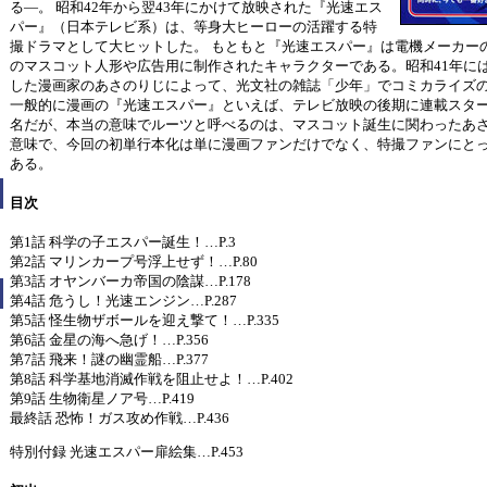
る―。 昭和42年から翌43年にかけて放映された『光速エス
パー』（日本テレビ系）は、等身大ヒーローの活躍する特
撮ドラマとして大ヒットした。 もともと『光速エスパー』は電機メーカー
のマスコット人形や広告用に制作されたキャラクターである。昭和41年に
した漫画家のあさのりじによって、光文社の雑誌「少年」でコミカライズ
一般的に漫画の『光速エスパー』といえば、テレビ放映の後期に連載スタ
名だが、本当の意味でルーツと呼べるのは、マスコット誕生に関わったあ
意味で、今回の初単行本化は単に漫画ファンだけでなく、特撮ファンにと
ある。
目次
第1話 科学の子エスパー誕生！…P.3
第2話 マリンカープ号浮上せず！…P.80
第3話 オヤンバーカ帝国の陰謀…P.178
第4話 危うし！光速エンジン…P.287
第5話 怪生物ザボールを迎え撃て！…P.335
第6話 金星の海へ急げ！…P.356
第7話 飛来！謎の幽霊船…P.377
第8話 科学基地消滅作戦を阻止せよ！…P.402
第9話 生物衛星ノア号…P.419
最終話 恐怖！ガス攻め作戦…P.436
特別付録 光速エスパー扉絵集…P.453