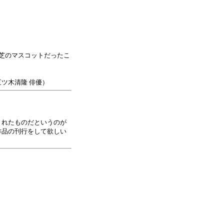
芝のマスコットだったこ
ツ木清隆 俳優）
くれたものだというのが
作品の刊行をして欲しい