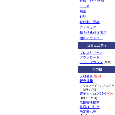
特撮・TV・映画
アニメ
劇画
戦記
時代劇・忍者
フィギュア
購入特典付き商品
昭和アウトロー
コミュニティ
プレスリリース
ダウンロード
メールマガジン
(無料)
その他
人材募集
New!
販売提携
ウェブサイト、ブログを
お持ちの方
電子カタログ25号
New!
(PDF 8MB)
取扱書店検索
書店様ご注文
法定表示等