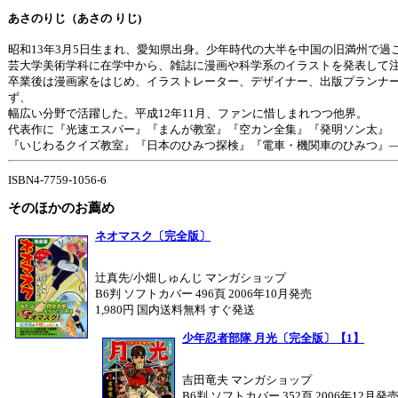
あさのりじ（あさの りじ)
昭和13年3月5日生まれ、愛知県出身。少年時代の大半を中国の旧満州で過
芸大学美術学科に在学中から、雑誌に漫画や科学系のイラストを発表して
卒業後は漫画家をはじめ、イラストレーター、デザイナー、出版プランナ
ず、
幅広い分野で活躍した。平成12年11月、ファンに惜しまれつつ他界。
代表作に『光速エスパー』『まんが教室』『空カン全集』『発明ソン太』
『いじわるクイズ教室』『日本のひみつ探検』『電車・機関車のひみつ』
ISBN4-7759-1056-6
そのほかのお薦め
ネオマスク〔完全版〕
辻真先/小畑しゅんじ マンガショップ
B6判 ソフトカバー 496頁 2006年10月発売
1,980円 国内送料無料 すぐ発送
少年忍者部隊 月光〔完全版〕【1】
吉田竜夫 マンガショップ
B6判 ソフトカバー 352頁 2006年12月発