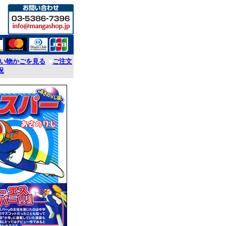
い物かごを見る
■
ご注文
況