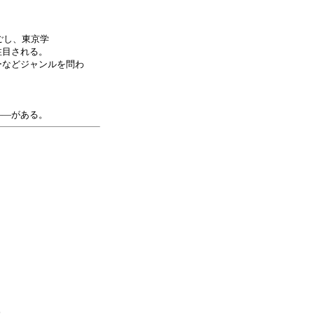
ごし、東京学
注目される。
ーなどジャンルを問わ
――がある。
売