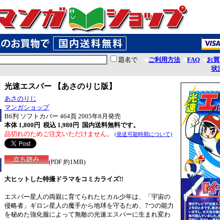
題名で
■
ご利用方法
■
FAQ
■
お買
状
光速エスパー 【あさのりじ版】
あさのりじ
マンガショップ
B6判 ソフトカバー 464頁 2005年8月発売
本体 1,800円 税込 1,980円
国内送料無料です。
品切れのためご注文いただけません。
(発送可能時期について)
(PDF 約1MB)
大ヒットした特撮ドラマをコミカライズ!!
エスパー星人の両親に育てられたヒカル少年は、「宇宙の
侵略者」ギロン星人の魔手から地球を守るため、7つの能力
を秘めた強化服によって無敵の光速エスパーに生まれ変わ