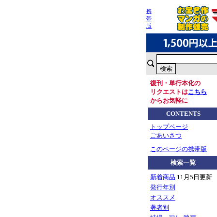
携
帯
版
復刊・単行本化の
リクエストは
こちら
からお気軽に
CONTENTS
トップページ
ごあいさつ
このページの携帯版
検索一覧
新着商品
11月5日更新
発行年別
オススメ
著者別