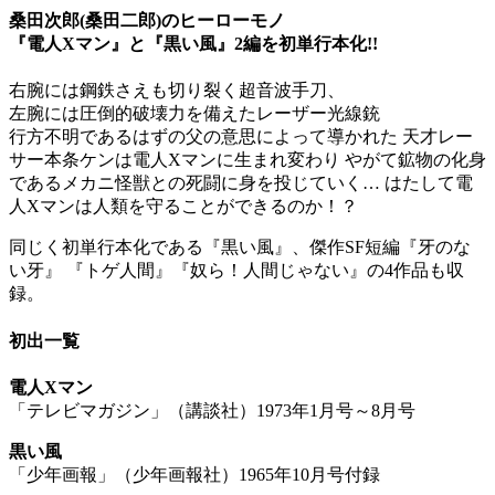
桑田次郎(桑田二郎)のヒーローモノ
『電人Xマン』と『黒い風』2編を初単行本化!!
右腕には鋼鉄さえも切り裂く超音波手刀、
左腕には圧倒的破壊力を備えたレーザー光線銃
行方不明であるはずの父の意思によって導かれた 天才レー
サー本条ケンは電人Xマンに生まれ変わり やがて鉱物の化身
であるメカニ怪獣との死闘に身を投じていく… はたして電
人Xマンは人類を守ることができるのか！？
同じく初単行本化である『黒い風』、傑作SF短編『牙のな
い牙』 『トゲ人間』『奴ら！人間じゃない』の4作品も収
録。
初出一覧
電人Xマン
「テレビマガジン」（講談社）1973年1月号～8月号
黒い風
「少年画報」（少年画報社）1965年10月号付録