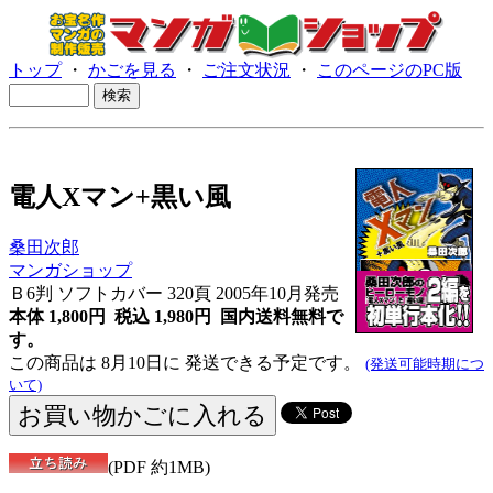
トップ
・
かごを見る
・
ご注文状況
・
このページのPC版
電人Xマン+黒い風
桑田次郎
マンガショップ
Ｂ6判 ソフトカバー 320頁 2005年10月発売
本体 1,800円 税込 1,980円
国内送料無料で
す。
この商品は 8月10日に 発送できる予定です。
(発送可能時期につ
いて)
(PDF 約1MB)