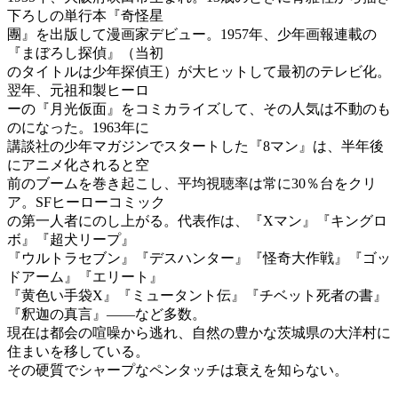
下ろしの単行本『奇怪星
團』を出版して漫画家デビュー。1957年、少年画報連載の
『まぼろし探偵』（当初
のタイトルは少年探偵王）が大ヒットして最初のテレビ化。
翌年、元祖和製ヒーロ
ーの『月光仮面』をコミカライズして、その人気は不動のも
のになった。1963年に
講談社の少年マガジンでスタートした『8マン』は、半年後
にアニメ化されると空
前のブームを巻き起こし、平均視聴率は常に30％台をクリ
ア。SFヒーローコミック
の第一人者にのし上がる。代表作は、『Xマン』『キングロ
ボ』『超犬リープ』
『ウルトラセブン』『デスハンター』『怪奇大作戦』『ゴッ
ドアーム』『エリート』
『黄色い手袋X』『ミュータント伝』『チベット死者の書』
『釈迦の真言』――など多数。
現在は都会の喧噪から逃れ、自然の豊かな茨城県の大洋村に
住まいを移している。
その硬質でシャープなペンタッチは衰えを知らない。