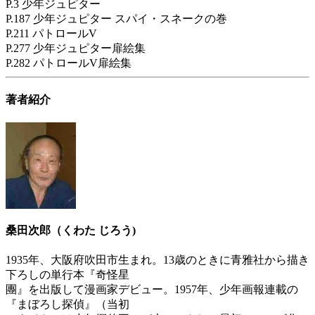
P.3 少年ジュピター
P.187 少年ジュピター スパイ・スネークの巻
P.211 パトロールV
P.277 少年ジュピター扉絵集
P.282 パトロールV扉絵集
著者紹介
桑田次郎（くわた じろう)
1935年、大阪府吹田市生まれ。13歳のときに青雅社から描き
下ろしの単行本『奇怪星
團』を出版して漫画家デビュー。1957年、少年画報連載の
『まぼろし探偵』（当初