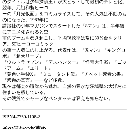
のタイトルは少年探偵王）が大ヒットして最初のテレビ化。
翌年、元祖和製ヒーロ
ーの『月光仮面』をコミカライズして、その人気は不動のも
のになった。1963年に
講談社の少年マガジンでスタートした『8マン』は、半年後
にアニメ化されると空
前のブームを巻き起こし、平均視聴率は常に30％台をクリ
ア。SFヒーローコミック
の第一人者にのし上がる。代表作は、『Xマン』『キングロ
ボ』『超犬リープ』
『ウルトラセブン』『デスハンター』『怪奇大作戦』『ゴッ
ドアーム』『エリート』
『黄色い手袋X』『ミュータント伝』『チベット死者の書』
『釈迦の真言』――など多数。
現在は都会の喧噪から逃れ、自然の豊かな茨城県の大洋村に
住まいを移している。
その硬質でシャープなペンタッチは衰えを知らない。
ISBN4-7759-1108-2
そのほかのお薦め