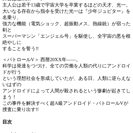
主人公は若干13歳で宇宙大学を卒業するほどの天才、光一。
大いなる存在から指令を受けた光一は『少年ジュピター』を
名乗り、
強力な機能（電気ショック、超振動メス、熱線銃）が宿った
剣と
スーパーマシン「エンジェル号」を駆使し、全宇宙の悪を根
絶やしに
することを誓う!!
＜パトロールV＞ 西暦20XX年――。
科学は発達をつづけ、全ての労働を人類の代りにアンドロイ
ドが行う
という理想社会を形成していたが、ある日、人類に逆らえな
いはずの
アンドロイドによって人間が殺されるという惨劇が起きてし
まう！
この事件を解決すべく超A級アンドロイド・パトロールVが
捜査に乗り出す!!
目次