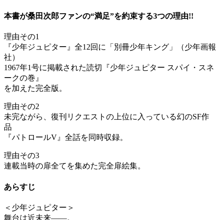
本書が桑田次郎ファンの“満足”を約束する3つの理由!!
理由その1
『少年ジュピター』全12回に「別冊少年キング」（少年画報
社）
1967年1号に掲載された読切『少年ジュピター スパイ・スネ
ークの巻』
を加えた完全版。
理由その2
未完ながら、復刊リクエストの上位に入っている幻のSF作
品
『パトロールV』全話を同時収録。
理由その3
連載当時の扉全てを集めた完全扉絵集。
あらすじ
＜少年ジュピター＞
舞台は近未来――。