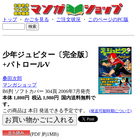
トップ
・
かごを見る
・
ご注文状況
・
このページのPC版
少年ジュピター〔完全版〕
+パトロールV
桑田次郎
マンガショップ
B6判 ソフトカバー 304頁 2006年7月発売
本体 1,800円 税込 1,980円
国内送料無料で
す。
この商品は 本日 発送できる予定です。
(発送可能時期について)
(PDF 約1MB)