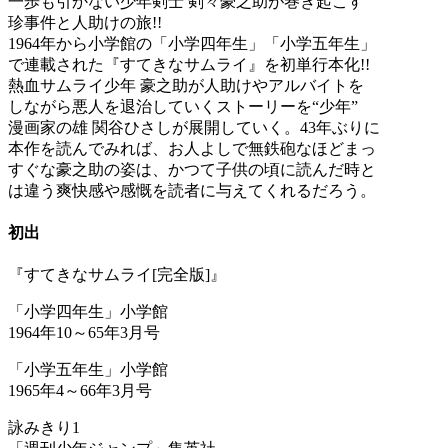
一歩も引かない少年剣士 剣々豪之助が巻き起こす
珍事件と人助けの旅!!
1964年から小学館の「小学四年生」「小学五年生」
で連載された『すてきなサムライ』を初単行本化!!
熱血サムライ少年 豪之助が人助けやアルバイトを
しながら悪人を退治していくストーリーを“少年”
漫画家の雄 関谷ひさしが展開していく。43年ぶりに
本作を読んでみれば、お人よしで無鉄砲なほどまっ
すぐな豪之助の姿は、かつて子供の頃に読んだ時と
は違う爽快感や感慨を読者に与えてくれるだろう。
初出
『すてきなサムライ[完全版]』
「小学四年生」小学館
1964年10～65年3月号
「小学五年生」小学館
1965年4～66年3月号
詠みきり1