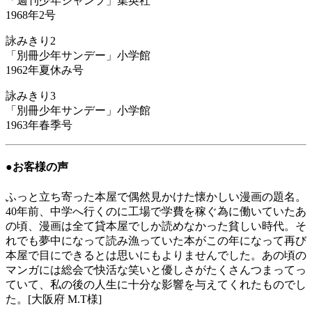
「週刊少年ジャンプ」集英社
1968年2号
詠みきり2
「別冊少年サンデー」小学館
1962年夏休み号
詠みきり3
「別冊少年サンデー」小学館
1963年春季号
●お客様の声
ふっと立ち寄った本屋で偶然見かけた懐かしい漫画の題名。
40年前、中学へ行くのに工場で学費を稼ぐ為に働いていたあ
の頃、漫画は全て貸本屋でしか読めなかった貧しい時代。そ
れでも夢中になって読み漁っていた本がこの年になって再び
本屋で目にできるとは思いにもよりませんでした。あの頃の
マンガには総会で快活な笑いと優しさがたくさんつまってっ
ていて、私の後の人生に十分な影響を与えてくれたものでし
た。[大阪府 M.T様]