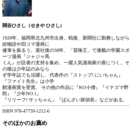
関谷ひさし（せきや ひさし)
1928年、福岡県北九州市出身。戦後、新聞社に勤務しながら
絵物語や四コマ漫画に
健筆を振るう。退社後の58年、「冒険王」で連載の学園スポ
ーツ漫画『ジャジャ馬
くん』が読者の支持を集め、一躍人気漫画家の座につく。そ
の後は少年誌のみなら
ず学年誌でも活躍し、代表作の『ストップ! にいちゃん』
『ファイト先生』は小学
館漫画賞を受賞。 その他の作品に『KO小僧』『イナズマ野
郎』『少年NO.1』
『リリーフ! サッちゃん』『ばんざい探偵長』などがある。
ISBN 978-47759-1212-6
そのほかのお薦め