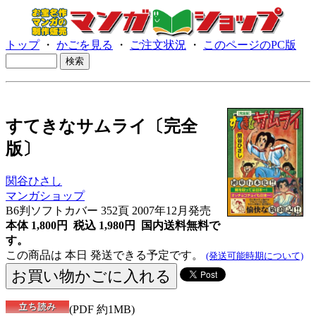
トップ
・
かごを見る
・
ご注文状況
・
このページのPC版
すてきなサムライ〔完全
版〕
関谷ひさし
マンガショップ
B6判ソフトカバー 352頁 2007年12月発売
本体 1,800円 税込 1,980円
国内送料無料で
す。
この商品は 本日 発送できる予定です。
(発送可能時期について)
(PDF 約1MB)