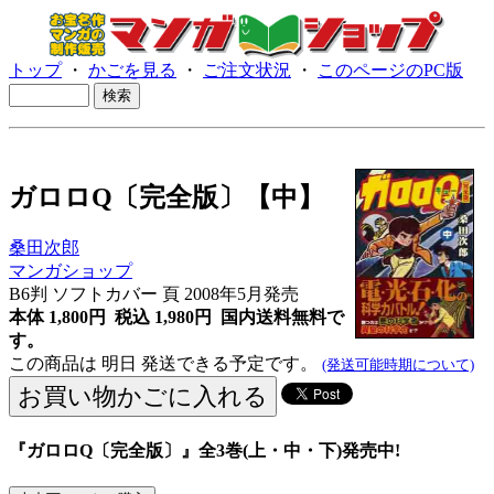
トップ
・
かごを見る
・
ご注文状況
・
このページのPC版
ガロロQ〔完全版〕【中】
桑田次郎
マンガショップ
B6判 ソフトカバー 頁 2008年5月発売
本体 1,800円 税込 1,980円
国内送料無料で
す。
この商品は 明日 発送できる予定です。
(発送可能時期について)
『ガロロQ〔完全版〕』全3巻(上・中・下)発売中!