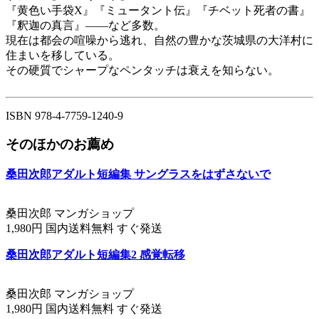
『黄色い手袋X』『ミュータント伝』『チベット死者の書』
『釈迦の真言』――など多数。
現在は都会の喧噪から逃れ、自然の豊かな茨城県の大洋村に
住まいを移している。
その硬質でシャープなペンタッチは衰えを知らない。
ISBN 978-4-7759-1240-9
そのほかのお薦め
桑田次郎アダルト短編集 サングラスをはずさないで
桑田次郎 マンガショップ
1,980円 国内送料無料 すぐ発送
桑田次郎アダルト短編集2 感覚転移
桑田次郎 マンガショップ
1,980円 国内送料無料 すぐ発送