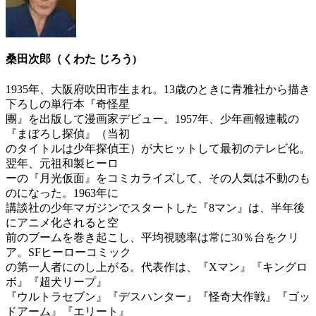
桑田次郎（くわた じろう)
1935年、大阪府吹田市生まれ。13歳のときに青雅社から描き
下ろしの単行本『奇怪星
團』を出版して漫画家デビュー。1957年、少年画報連載の
『まぼろし探偵』（当初
のタイトルは少年探偵王）が大ヒットして最初のテレビ化。
翌年、元祖和製ヒーロ
ーの『月光仮面』をコミカライズして、その人気は不動のも
のになった。1963年に
講談社の少年マガジンでスタートした『8マン』は、半年後
にアニメ化されると空
前のブームを巻き起こし、平均視聴率は常に30％台をクリ
ア。SFヒーローコミック
の第一人者にのし上がる。代表作は、『Xマン』『キングロ
ボ』『超犬リープ』
『ウルトラセブン』『デスハンター』『怪奇大作戦』『ゴッ
ドアーム』『エリート』