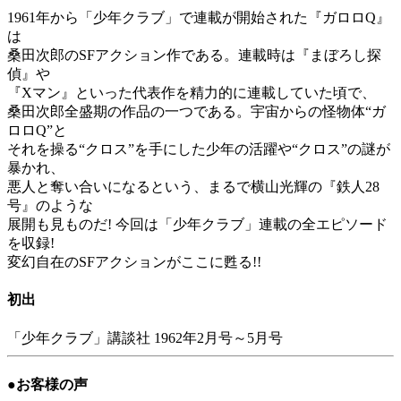
1961年から「少年クラブ」で連載が開始された『ガロロQ』
は
桑田次郎のSFアクション作である。連載時は『まぼろし探
偵』や
『Xマン』といった代表作を精力的に連載していた頃で、
桑田次郎全盛期の作品の一つである。宇宙からの怪物体“ガ
ロロQ”と
それを操る“クロス”を手にした少年の活躍や“クロス”の謎が
暴かれ、
悪人と奪い合いになるという、まるで横山光輝の『鉄人28
号』のような
展開も見ものだ! 今回は「少年クラブ」連載の全エピソード
を収録!
変幻自在のSFアクションがここに甦る!!
初出
「少年クラブ」講談社 1962年2月号～5月号
●お客様の声