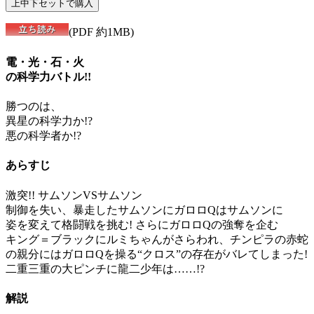
(PDF 約1MB)
電・光・石・火
の科学力バトル!!
勝つのは、
異星の科学力か!?
悪の科学者か!?
あらすじ
激突!! サムソンVSサムソン
制御を失い、暴走したサムソンにガロロQはサムソンに
姿を変えて格闘戦を挑む! さらにガロロQの強奪を企む
キング＝ブラックにルミちゃんがさらわれ、チンピラの赤蛇
の親分にはガロロQを操る“クロス”の存在がバレてしまった!
二重三重の大ピンチに龍二少年は……!?
解説