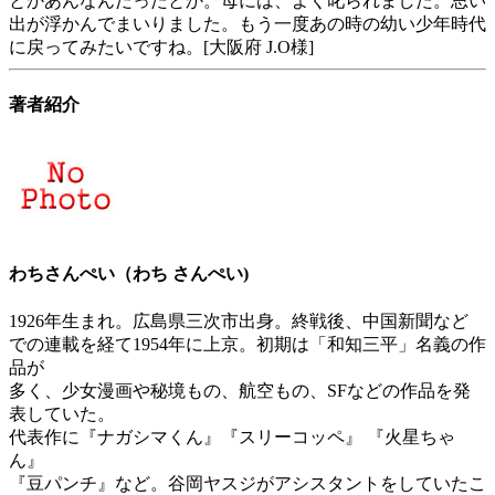
とかあんなんだったとか。母には、よく叱られました。思い
出が浮かんでまいりました。もう一度あの時の幼い少年時代
に戻ってみたいですね。[大阪府 J.O様]
著者紹介
わちさんぺい（わち さんぺい)
1926年生まれ。広島県三次市出身。終戦後、中国新聞など
での連載を経て1954年に上京。初期は「和知三平」名義の作
品が
多く、少女漫画や秘境もの、航空もの、SFなどの作品を発
表していた。
代表作に『ナガシマくん』『スリーコッペ』 『火星ちゃ
ん』
『豆パンチ』など。谷岡ヤスジがアシスタントをしていたこ