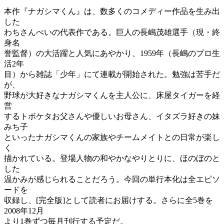
本作『ナガシマくん』は、数多くのコメディー作品を生み出
した
わちさんぺいの代表作である。巨人の長嶋茂雄選手（現・終
身名
誉監督）の大活躍と人気にあやかり、1959年（長嶋のプロ生
活2年
目）から雑誌「少年」にて連載が開始された。勉強は苦手だ
が、
野球が大好きなナガシマくんを主人公に、床屋タイガーを経
営
するトボケタお父さんや優しいお母さん、イタズラ好きの妹
みち子
といったナガシマくんの家族やチームメイトとの日常が楽し
く
描かれている。登場人物の和やかなやりとりに、ほのぼのと
した
温かみが感じられることだろう。今回の単行本化は全エピソ
ードを
収録し、[完全版]として読者にお届けする。さらに全5巻を
2008年12月
より1巻ずつ毎月刊行する予定だ。