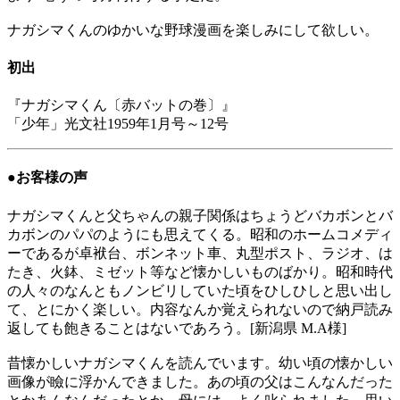
ナガシマくんのゆかいな野球漫画を楽しみにして欲しい。
初出
『ナガシマくん〔赤バットの巻〕』
「少年」光文社1959年1月号～12号
●お客様の声
ナガシマくんと父ちゃんの親子関係はちょうどバカボンとバ
カボンのパパのようにも思えてくる。昭和のホームコメディ
ーであるが卓袱台、ボンネット車、丸型ポスト、ラジオ、は
たき、火鉢、ミゼット等など懐かしいものばかり。昭和時代
の人々のなんともノンビリしていた頃をひしひしと思い出し
て、とにかく楽しい。内容なんか覚えられないので納戸読み
返しても飽きることはないであろう。[新潟県 M.A様]
昔懐かしいナガシマくんを読んでいます。幼い頃の懐かしい
画像が瞼に浮かんできました。あの頃の父はこんなんだった