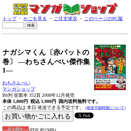
トップ
・
かごを見る
・
ご注文状況
・
このページのPC版
ナガシマくん〔赤バットの
巻〕 ―わちさんぺい傑作集
1―
わちさんぺい
マンガショップ
B6判 並製本 352頁 2008年12月発売
本体 1,800円 税込 1,980円
国内送料無料です。
この商品は 本日 発送できる予定です。
(発送可能時期について)
(PDF 約1MB)