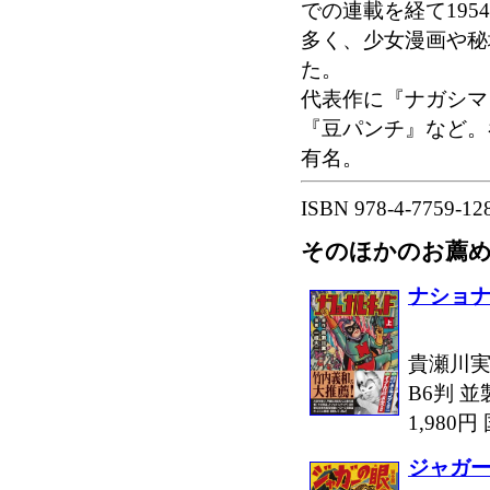
での連載を経て19
多く、少女漫画や秘
た。
代表作に『ナガシマ
『豆パンチ』など。
有名。
ISBN 978-4-7759-12
そのほかのお薦
ナショ
貴瀬川実
B6判 並
1,980
ジャガ