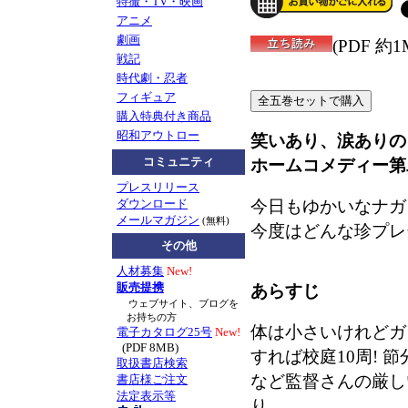
特撮・TV・映画
アニメ
劇画
(PDF 約1
戦記
時代劇・忍者
フィギュア
購入特典付き商品
昭和アウトロー
笑いあり、涙ありの
コミュニティ
ホームコメディー第
プレスリリース
今日もゆかいなナガ
ダウンロード
メールマガジン
(無料)
今度はどんな珍プレ
その他
人材募集
New!
販売提携
あらすじ
ウェブサイト、ブログを
お持ちの方
体は小さいけれどガ
電子カタログ25号
New!
(PDF 8MB)
すれば校庭10周! 
取扱書店検索
など監督さんの厳し
書店様ご注文
法定表示等
り、