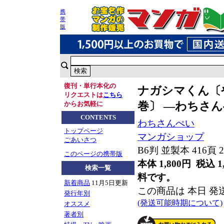
携
帯
版
復刊・単行本化の
ナガシマくん〔
リクエストは
こちら
巻〕 ―わちさん
からお気軽に
CONTENTS
わちさんぺい
トップページ
マンガショップ
ごあいさつ
B6判 並製本 416頁 
このページの携帯版
本体 1,800円 税込 1
検索一覧
料です。
新着商品
11月5日更新
この商品は 本日 
発行年別
(発送可能時期について)
オススメ
著者別