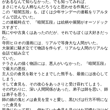
があるなんて知らなかった。でも知ってみれば、
まさにそんな人柄なんだろうなと思わせる作風だ。
この『暗闇五段』も、ぼくは少年サンデーの連載をリアルタ
イムで読んでいた。
この連載時点で、『暗闇五段』は絵柄や展開がオーソドック
スすぎて、
既にやや古臭くはあったのだが、それでもぼくは大好きだっ
た。
寺田ヒロオの漫画には、リアルで等身大な人間がいた。
大袈裟に騒ぎ立てて物語を作らず、リアルな人間のリアルな
会話で組み立て
ていた。
テラさんの描く物語には、悪人がいなかった。『暗闇五段』
で最大の悪役、
主人公の倉見を殺そうとまでした熊手も、最後には改心して
しまう。
そして倉見も、その改心をあっさりと受け容れてしまう。
その代わりに、深い人間関係があった。弟子は師を思い、師
は弟子を思う。
師の娘の鬼ヒメは倉見を堂々と愛し、黒ひげは行方不明にな
った倉見を
親身になって探し、倒れていた倉見を見つけた可憐なマツゲ