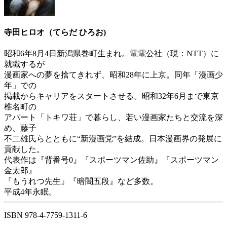
寺田ヒロオ（てらだ ひろお)
昭和6年8月4日新潟県巻町生まれ。電電公社（現：NTT）に
就職するが
漫画家への夢を捨てきれず、昭和28年に上京。同年「漫画少
年」での
掲載からキャリアをスタートさせる。昭和32年6月まで東京
椎名町の
アパート「トキワ荘」で暮らし、若い漫画家たちと交流を深
め、藤子
不二雄氏らとともに“新漫画党”を結成。日本漫画界の発展に
貢献した。
代表作は『背番号0』『スポーツマン佐助』『スポーツマン
金太郎』
『もうれつ先生』『暗闇五段』など多数。
平成4年永眠。
ISBN 978-4-7759-1311-6