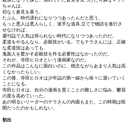
ちゃんは、
切なく倉見を慕う。
たぶん、時代遅れになりつつあったんだと思う。
もっと悪人は悪人らしく、派手な道具.立てで物語を進行さ
せなければ、
週刊誌で人気は得られない時代になりつつあったのだ。
柔道をやるんなら、必殺技がいる。でもテラさんには、正確
な柔道技はあっても、
鬼面人を驚かす必殺技を作る必要性はなかったのだ。
それが、寺田ヒロオという漫画家なのだ。
この作品はこんなに面白いのに、残念ながらあまり人気は高
くなかったらしい。
この後、寺田ヒロオは少年誌の第一線から徐々に退いていく
ことになる。
寺田ヒロオは、自分の漫画を貫くことの難しさに悩み、鬱屈
の度を高めていった。
あの明るいリーダーのテラさんの内面もまた、この時期は暗
闇だったのかもしれない。
初出