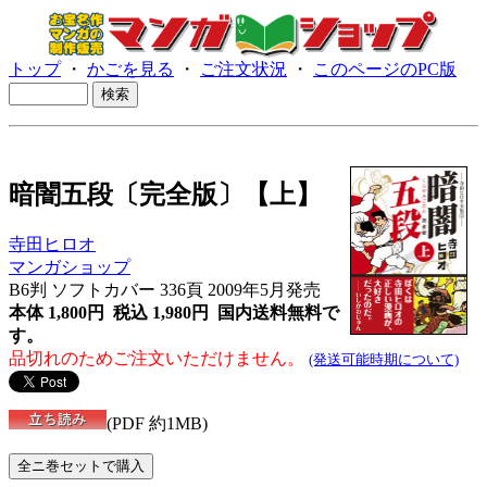
トップ
・
かごを見る
・
ご注文状況
・
このページのPC版
暗闇五段〔完全版〕【上】
寺田ヒロオ
マンガショップ
B6判 ソフトカバー 336頁 2009年5月発売
本体 1,800円 税込 1,980円
国内送料無料で
す。
品切れのためご注文いただけません。
(発送可能時期について)
(PDF 約1MB)