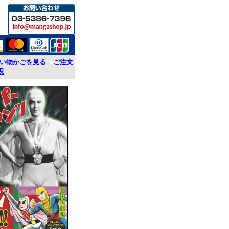
い物かごを見る
■
ご注文
況