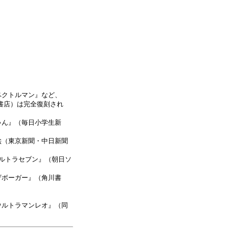
ペクトルマン』など、
書店）は完全復刻され
ゃん』（毎日小学生新
絵（東京新聞・中日新聞
ルトラセブン』（朝日ソ
ザボーガー』（角川書
ウルトラマンレオ』（同