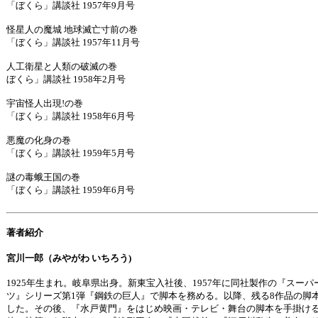
「ぼくら」講談社 1957年9月号
怪星人の魔城 地球滅亡寸前の巻
「ぼくら」講談社 1957年11月号
人工衛星と人類の破滅の巻
ぼくら」講談社 1958年2月号
宇宙怪人出現!の巻
「ぼくら」講談社 1958年6月号
悪魔の化身の巻
「ぼくら」講談社 1959年5月号
謎の毒蛾王国の巻
「ぼくら」講談社 1959年6月号
著者紹介
宮川一郎（みやがわ いちろう)
1925年生まれ。岐阜県出身。新東宝入社後、1957年に同社製作の『スー
ツ』シリーズ第1弾『鋼鉄の巨人』で脚本を務める。以降、残る8作品の脚
した。その後、『水戸黄門』をはじめ映画・テレビ・舞台の脚本を手掛け