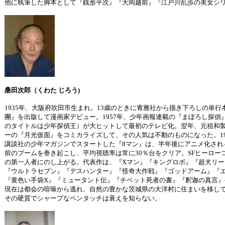
他に執筆した脚本として『銭形平次』『大岡越前』『江戸川乱歩の美女シリ
桑田次郎（くわた じろう)
1935年、大阪府吹田市生まれ。13歳のときに青雅社から描き下ろしの単行
團』を出版して漫画家デビュー。1957年、少年画報連載の『まぼろし探偵
のタイトルは少年探偵王）が大ヒットして最初のテレビ化。翌年、元祖和
ーの『月光仮面』をコミカライズして、その人気は不動のものになった。19
講談社の少年マガジンでスタートした『8マン』は、半年後にアニメ化され
前のブームを巻き起こし、平均視聴率は常に30％台をクリア。SFヒーロー
の第一人者にのし上がる。代表作は、『Xマン』『キングロボ』『超犬リー
『ウルトラセブン』『デスハンター』『怪奇大作戦』『ゴッドアーム』『
『黄色い手袋X』『ミュータント伝』『チベット死者の書』『釈迦の真言』
現在は都会の喧噪から逃れ、自然の豊かな茨城県の大洋村に住まいを移し
その硬質でシャープなペンタッチは衰えを知らない。