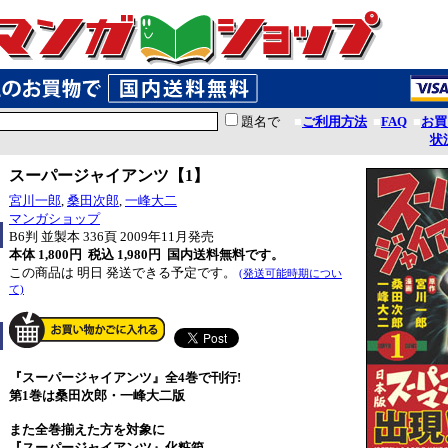
題名で
■
ご利用方法
■
FAQ
■
お買
状
スーパージャイアンツ【1】
宮川一郎
,
桑田次郎
,
一峰大二
マンガショップ
B6判 並製本 336頁 2009年11月発売
本体 1,800円 税込 1,980円
国内送料無料です。
この商品は 明日 発送できる予定です。
(発送可能時期につい
て)
『スーパージャイアンツ』全4巻で刊行!
第1巻は桑田次郎・一峰大二版
また全巻揃えた方を対象に
『スーパージャイアンツ』化粧箱