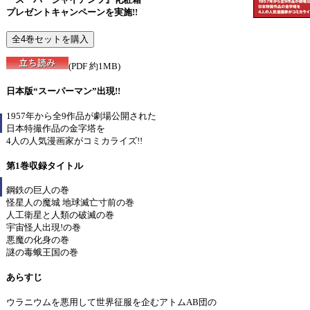
プレゼントキャンペーンを実施!!
(PDF 約1MB)
日本版“スーパーマン”出現!!
1957年から全9作品が劇場公開された
日本特撮作品の金字塔を
4人の人気漫画家がコミカライズ!!
第1巻収録タイトル
鋼鉄の巨人の巻
怪星人の魔城 地球滅亡寸前の巻
人工衛星と人類の破滅の巻
宇宙怪人出現!の巻
悪魔の化身の巻
謎の毒蛾王国の巻
あらすじ
ウラニウムを悪用して世界征服を企むアトムAB団の