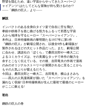
野望を阻むため、遠い宇宙からやってきたスーパージ
ャイアンツ! はたしてどんな冒険が待ち受けるのか!?
――「鋼鉄の巨人」より――
解説
インパクトのある全身白タイツ姿で自在に空を飛び、
拳銃や鉄格子を捻じ曲げる怪力をふるって邪悪な宇宙
人から地球を守るヒーロー『スーパージャイアンツ』。
本作は、日本特撮映画の黎明期たる1957年に第1作
『鋼鉄の巨人』が劇場公開され、以後全9作も劇場版が
製作されるほどの大ヒット作品だった。また、劇場公開
に合わせ、講談社の「ぼくら」で桑田次郎や一峰大二に
よるコミカライズは、その美麗なタッチで本作の魅力を
余すとこなく伝えている。その後、吉田竜夫の作画で漫画
のみのオリジナルストーリーが展開されるに至ることから
もその人気ぶりが窺えるだろう。
今回は、桑田次郎と一峰大二、吉田竜夫、横山まさみち
――四人の人気漫画家が描いた『スーパージャイアンツ』を
漏れなく収録! 日本特撮映画が生んだ最初で最後のヒーロー
がここに蘇える!
初出
鋼鉄の巨人の巻