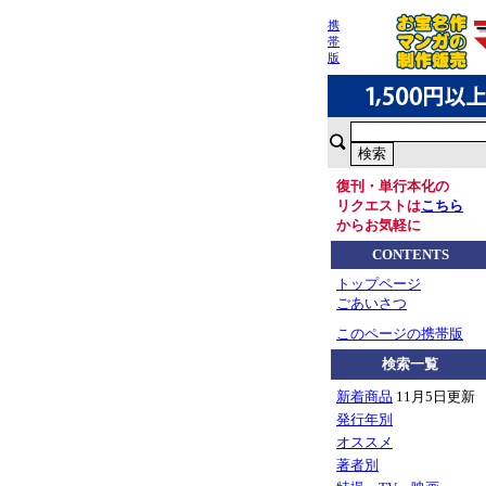
携
帯
版
復刊・単行本化の
リクエストは
こちら
からお気軽に
CONTENTS
トップページ
ごあいさつ
このページの携帯版
検索一覧
新着商品
11月5日更新
発行年別
オススメ
著者別