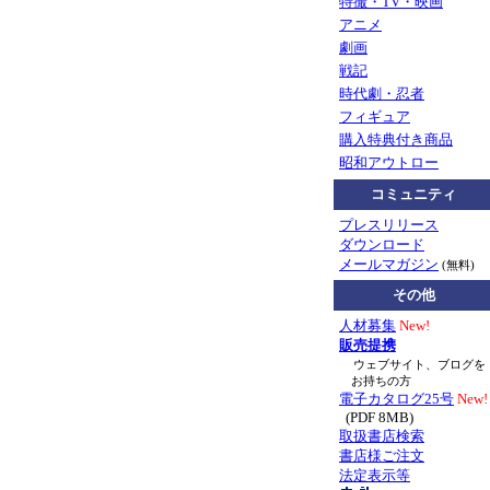
特撮・TV・映画
アニメ
劇画
戦記
時代劇・忍者
フィギュア
購入特典付き商品
昭和アウトロー
コミュニティ
プレスリリース
ダウンロード
メールマガジン
(無料)
その他
人材募集
New!
販売提携
ウェブサイト、ブログを
お持ちの方
電子カタログ25号
New!
(PDF 8MB)
取扱書店検索
書店様ご注文
法定表示等