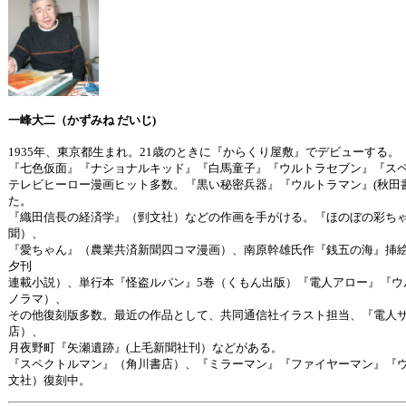
一峰大二（かずみね だいじ)
1935年、東京都生まれ。21歳のときに『からくり屋敷』でデビューする。
『七色仮面』『ナショナルキッド』『白馬童子』『ウルトラセブン』『ス
テレビヒーロー漫画ヒット多数。『黒い秘密兵器』『ウルトラマン』(秋田
た。
『織田信長の経済学』（剄文社）などの作画を手がける。『ほのぼの彩ち
聞）、
『愛ちゃん』（農業共済新聞四コマ漫画）、南原幹雄氏作『銭五の海』挿
夕刊
連載小説）、単行本『怪盗ルパン』5巻（くもん出版）『電人アロー』『ウ
ノラマ）、
その他復刻版多数。最近の作品として、共同通信社イラスト担当、『電人
店）、
月夜野町『矢瀬遺跡』(上毛新聞社刊）などがある。
『スペクトルマン』（角川書店）、『ミラーマン』『ファイヤーマン』『
文社）復刻中。