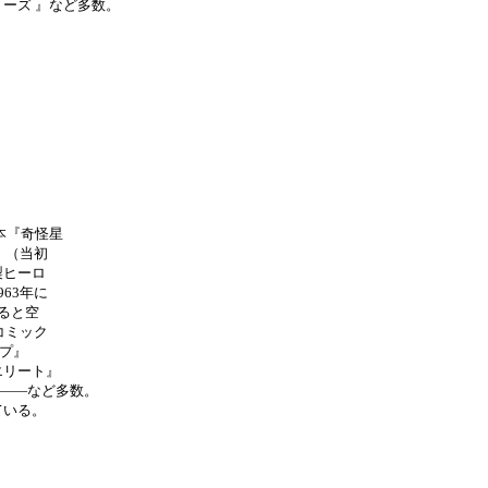
ーズ 』など多数。
本『奇怪星
』（当初
製ヒーロ
63年に
ると空
コミック
プ』
エリート』
――など多数。
ている。