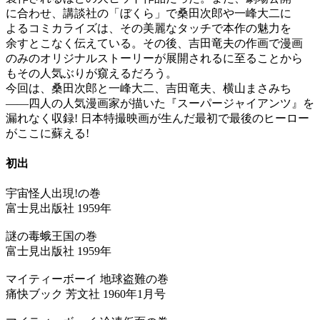
に合わせ、講談社の「ぼくら」で桑田次郎や一峰大二に
よるコミカライズは、その美麗なタッチで本作の魅力を
余すとこなく伝えている。その後、吉田竜夫の作画で漫画
のみのオリジナルストーリーが展開されるに至ることから
もその人気ぶりが窺えるだろう。
今回は、桑田次郎と一峰大二、吉田竜夫、横山まさみち
――四人の人気漫画家が描いた『スーパージャイアンツ』を
漏れなく収録! 日本特撮映画が生んだ最初で最後のヒーロー
がここに蘇える!
初出
宇宙怪人出現!の巻
富士見出版社 1959年
謎の毒蛾王国の巻
富士見出版社 1959年
マイティーボーイ 地球盗難の巻
痛快ブック 芳文社 1960年1月号