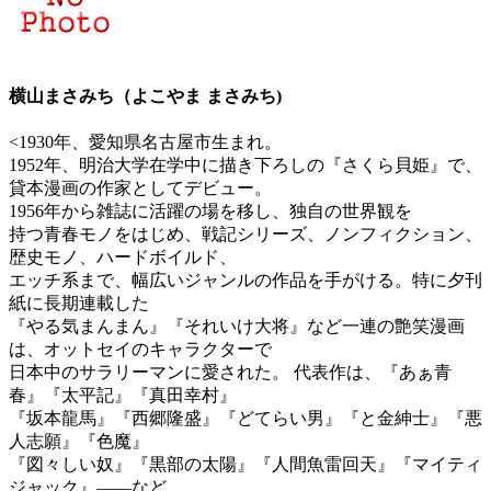
横山まさみち（よこやま まさみち)
<1930年、愛知県名古屋市生まれ。
1952年、明治大学在学中に描き下ろしの『さくら貝姫』で、
貸本漫画の作家としてデビュー。
1956年から雑誌に活躍の場を移し、独自の世界観を
持つ青春モノをはじめ、戦記シリーズ、ノンフィクション、
歴史モノ、ハードボイルド、
エッチ系まで、幅広いジャンルの作品を手がける。特に夕刊
紙に長期連載した
『やる気まんまん』『それいけ大将』など一連の艶笑漫画
は、オットセイのキャラクターで
日本中のサラリーマンに愛された。 代表作は、『あぁ青
春』『太平記』『真田幸村』
『坂本龍馬』『西郷隆盛』『どてらい男』『と金紳士』『悪
人志願』『色魔』
『図々しい奴』『黒部の太陽』『人間魚雷回天』『マイティ
ジャック』――など。