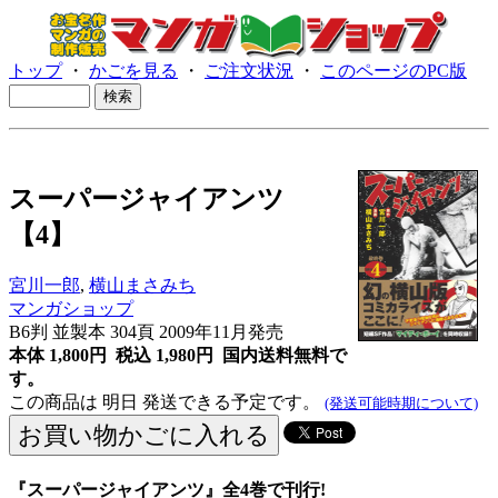
トップ
・
かごを見る
・
ご注文状況
・
このページのPC版
スーパージャイアンツ
【4】
宮川一郎
,
横山まさみち
マンガショップ
B6判 並製本 304頁 2009年11月発売
本体 1,800円 税込 1,980円
国内送料無料で
す。
この商品は 明日 発送できる予定です。
(発送可能時期について)
『スーパージャイアンツ』全4巻で刊行!