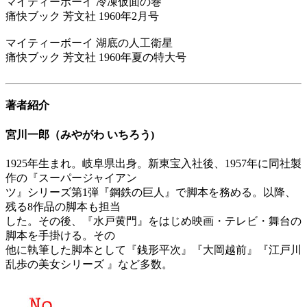
マイティーボーイ 冷凍仮面の巻
痛快ブック 芳文社 1960年2月号
マイティーボーイ 湖底の人工衛星
痛快ブック 芳文社 1960年夏の特大号
著者紹介
宮川一郎（みやがわ いちろう)
1925年生まれ。岐阜県出身。新東宝入社後、1957年に同社製
作の『スーパージャイアン
ツ』シリーズ第1弾『鋼鉄の巨人』で脚本を務める。以降、
残る8作品の脚本も担当
した。その後、『水戸黄門』をはじめ映画・テレビ・舞台の
脚本を手掛ける。その
他に執筆した脚本として『銭形平次』『大岡越前』『江戸川
乱歩の美女シリーズ 』など多数。