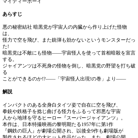
マイティーボーイ
あらすじ
悪の秘密結社 暗黒党が宇宙人の内臓から作り上げた怪物
は、
怪力で空を飛び、また銃弾も効かないというモンスターだっ
た!
暗黒党は不敵にも怪物――宇宙怪人を使って首相暗殺を宣言
する。
ジャイアンツは不死身の怪物を倒し、暗黒党の野望を打ち破
る
ことができるのか!?――「宇宙怪人出現!の巻」より――
解説
インパクトのある全身白タイツ姿で自在に空を飛び、
拳銃や鉄格子を捻じ曲げる怪力をふるって邪悪な宇宙
人から地球を守るヒーロー『スーパージャイアンツ』。
本作は、日本特撮映画の黎明期たる1957年に第1作
『鋼鉄の巨人』が劇場公開され、以後全9作も劇場版が
製作されるほどの大ヒット作品だった。また、劇場公開