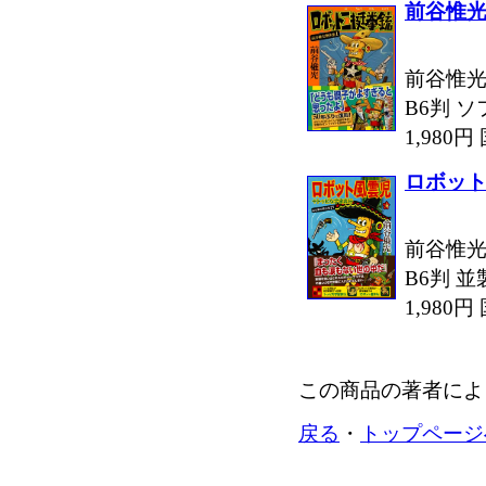
前谷惟光
前谷惟光
B6判 ソ
1,980
ロボッ
前谷惟光
B6判 並
1,980
この商品の著者によ
戻る
・
トップページ