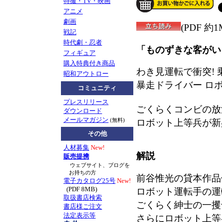
特撮・TV・映画
アニメ
劇画
(PDF 約1
戦記
時代劇・忍者
「ものずきな客がい
フィギュア
購入特典付き商品
わき見運転で衝突! 
昭和アウトロー
暴走ドライバー ロ
コミュニティ
プレスリリース
ごくらくコンビの放
ダウンロード
メールマガジン
(無料)
ロボット上等兵が新
その他
人材募集
New!
解説
販売提携
ウェブサイト、ブログを
お持ちの方
前谷惟光の貸本作品
電子カタログ25号
New!
(PDF 8MB)
ロボット運転手の運
取扱書店検索
ごくらく紳士の一攫
書店様ご注文
法定表示等
さらにロボット上等