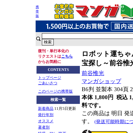
携
帯
版
復刊・単行本化の
ロボット運ちゃ
リクエストは
こちら
宝探し～前谷惟光
からお気軽に
CONTENTS
前谷惟光
トップページ
マンガショップ
ごあいさつ
B6判 並製本 304頁 
このページの携帯版
本体 1,800円 税込 1
検索一覧
料です。
新着商品
11月5日更新
この商品は 明日 
発行年別
す。
オススメ
(発送可能時期につ
著者別