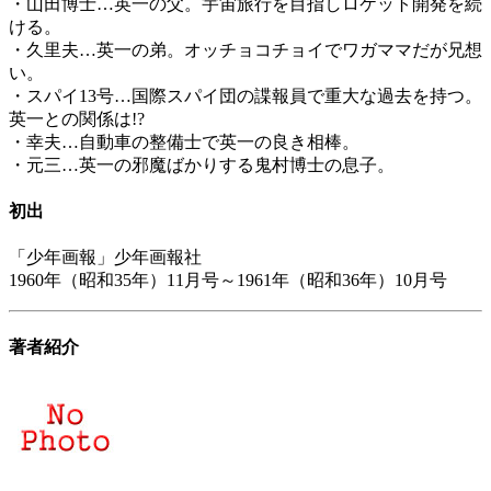
・山田博士…英一の父。宇宙旅行を目指しロケット開発を続
ける。
・久里夫…英一の弟。オッチョコチョイでワガママだが兄想
い。
・スパイ13号…国際スパイ団の諜報員で重大な過去を持つ。
英一との関係は!?
・幸夫…自動車の整備士で英一の良き相棒。
・元三…英一の邪魔ばかりする鬼村博士の息子。
初出
「少年画報」少年画報社
1960年（昭和35年）11月号～1961年（昭和36年）10月号
著者紹介