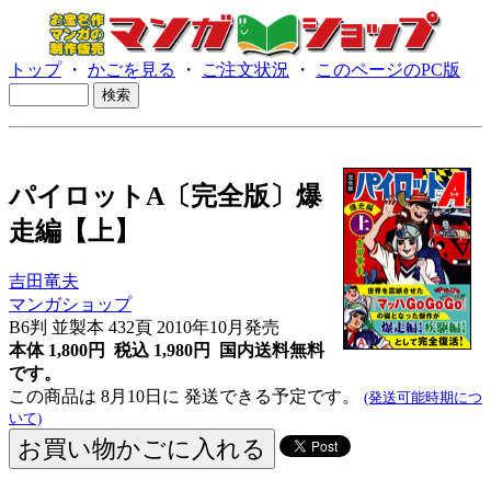
トップ
・
かごを見る
・
ご注文状況
・
このページのPC版
パイロットA〔完全版〕爆
走編【上】
吉田竜夫
マンガショップ
B6判 並製本 432頁 2010年10月発売
本体 1,800円 税込 1,980円
国内送料無料
です。
この商品は 8月10日に 発送できる予定です。
(発送可能時期につ
いて)