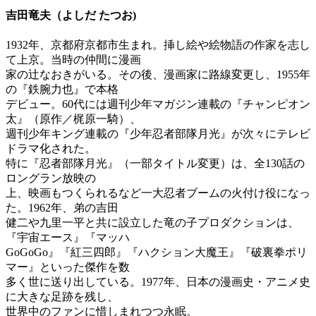
吉田竜夫（よしだ たつお)
1932年、京都府京都市生まれ。挿し絵や絵物語の作家を志し
て上京。当時の仲間に漫画
家の辻なおきがいる。その後、漫画家に路線変更し、1955年
の『鉄腕力也』で本格
デビュー。60代には週刊少年マガジン連載の『チャンピオン
太』（原作／梶原一騎）、
週刊少年キング連載の『少年忍者部隊月光』が次々にテレビ
ドラマ化された。
特に『忍者部隊月光』（一部タイトル変更）は、全130話の
ロングラン放映の
上、映画もつくられるなど一大忍者ブームの火付け役になっ
た。1962年、弟の吉田
健二や九里一平と共に設立した竜の子プロダクションは、
『宇宙エース』『マッハ
GoGoGo』『紅三四郎』『ハクション大魔王』『破裏拳ポリ
マー』といった傑作を数
多く世に送り出している。1977年、日本の漫画史・アニメ史
に大きな足跡を残し、
世界中のファンに惜しまれつつ永眠。