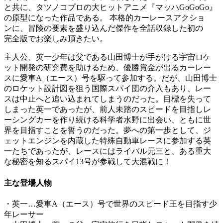
と共に、タツノコプロの大ヒットアニメ『マッハGoGoGo』
の原型になった作品である。 本格的カーレースアクショ
ンに、冒険の要素を盛り込んだ傑作を全話収録した初の
完全版でお楽しみ頂きたい。
主人公、英一少年は父である山田博士が手がける宇宙ロケ
ット開発の研究費を助けるため、優勝賞金が出るカーレー
スに愛車A（エース）号を駆って参加する。だが、山田博士
のロケット設計図を狙う国際スパイ団の介入もあり、レー
スは中止へと追い込まれてしまうのだった。目標を失って
しまった英一であったが、前人未踏のスピードを目指しレ
ーシングカーを作り続ける科学者水野に出会い、ともに世
界を目指すことを誓うのだった。夢への第一歩として、ジ
ェットエンジンを内蔵した特殊自動車レースに参加する英
一たちであったが、レースにはライバル元三と、ある重大
な秘密を知るスパイ13号が参戦して大混戦に！
主な登場人物
・英一…愛車A（エース）号で世界のスピード王を目指す少
年レーサー