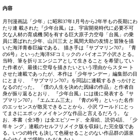
内容
月刊漫画誌「少年」に昭和37年1月号から2年半もの長期にわ
たり連 載された『少年台風』は、宇宙開発時代に必要不可
欠な人材の育成機 関を有する巨大原子力空母「台風」の乗
員に選ばれた少年、山川三太 と風間大助の友情と冒険を描
いた海洋青春巨編である。 描き手は『サブマリン707』『青
の6号』といった海洋SFコミックの パイオニア小沢さとる。
当時、筆を折りエンジニアとして生きること を希望してい
た作者が、最後に空母を描きたいという理由からスター ト
させた連載であったが、本作は「少年サンデー」編集部の目
にとまり、 『サブマリン707』を同誌に連載するきっかけと
なるのだった。 「僕の人生を決めた因縁の作品」と作者自
身が振り返るとおり、 『少年台風』には後に発表する『サ
ブマリン707』『エムエム三太』 『青の6号』といった名作
のエッセンスが散見できることから、小沢 ワールドにとっ
てまさにエポックメイキングな作品と言えるだろう。 な
お、本書（全3巻）は全エピソード、全扉絵、読切4話、「少
年キ ング」連載のセルフリメイク版を収録した完全版であ
る。いつの時代 も決して色褪せることのない作品群の源泉
を心ゆくまで堪能いただき たい。