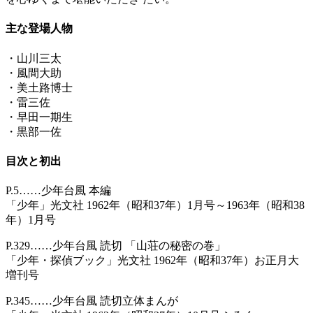
主な登場人物
・山川三太
・風間大助
・美土路博士
・雷三佐
・早田一期生
・黒部一佐
目次と初出
P.5……少年台風 本編
「少年」光文社 1962年（昭和37年）1月号～1963年（昭和38
年）1月号
P.329……少年台風 読切 「山荘の秘密の巻」
「少年・探偵ブック」光文社 1962年（昭和37年）お正月大
増刊号
P.345……少年台風 読切立体まんが