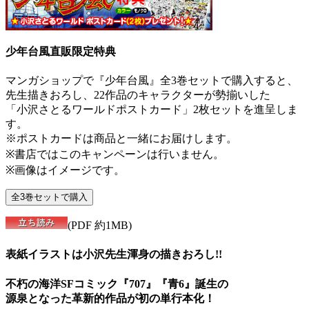
少年台風直販限定特典
マンガショップで『少年台風』全3巻セットで購入すると、
先生描きおろし、22作品のキャラクターが勢揃いした
「小沢さとるワールドポストカード」2枚セットを進呈しま
す。
※ポストカードは商品と一緒にお届けします。
※書店ではこのキャンペーンは行いません。
※画像はイメージです。
(PDF 約1MB)
表紙イラストは小沢先生渾身の描きおろし!!
不朽の海洋SFコミック『707』『青6』誕生の
源泉となった革新的作品が初の単行本化！