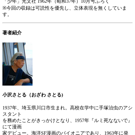
「少年」光文社 1962年（昭和37年）10月号ふろく
※今回の収録は可読性を優先し、立体表現を無くしていま
す。
著者紹介
小沢さとる（おざわ さとる)
1937年、埼玉県川口市生まれ。高校在学中に手塚治虫のアシ
スタント
を務めたことがきっかけとなり、1957年『ルミ死なないで』
にて漫画
家デビュー。海洋SF漫画のパイオニアであり、1963年に発