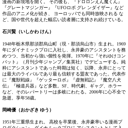
漫画の新境地を開く。 その後も、『ドロロンえん魔くん』
『グレートマジンガー』『UFOロボ グレ ンダイザー』など
作品のアニメ化が続き、 ヨーロッパでも同時放映される な
ど、国や世代を超えた幅広い読者層に支持され続けている。
石川賢（いしかわ けん）
1948年栃木県那須郡烏山町（現・那須烏山市）生まれ。1969
年にダイナミックプロに入社し、永井豪のアシスタントを務
めつつ、当初から強い個性を発揮。1970年に『それゆけコン
バット』（月刊少年ジャンプ／集英社）でデビューする。純
粋にアシスタントであった時期は短く、以降、永井にとって
は最大のライバルであり最も信頼する盟友であった。代表作
に『魔獣戦線』『ゲッターロボ』『虚無戦記』『魔空八犬
伝』『極道兵器』など多数。SF、時代劇、ギャグ、ホラー
など、そのレパートリーは多岐にわたる。2006年に心不全で
急逝。享年58歳。
岡崎優（おかざき ゆう）
1951年三重県生まれ。 高校を卒業後、永井豪率いる漫画プ
ロダクション、ダイナミックプロに アシスタントとして入