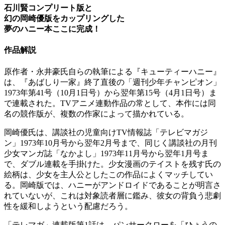
石川賢コンプリート版と
幻の岡崎優版をカップリングした
夢のハニー本ここに完成！
作品解説
原作者・永井豪氏自らの執筆による『キューティーハニー』
は、『あばしり一家』終了直後の「週刊少年チャンピオン」
1973年第41号（10月1日号）から翌年第15号（4月1日号）ま
で連載された。TVアニメ連動作品の常として、本作には同
名の競作版が、複数の作家によって描かれている。
岡崎優氏は、講談社の児童向けTV情報誌「テレビマガジ
ン」1973年10月号から翌年2月号まで、同じく講談社の月刊
少女マンガ誌「なかよし」1973年11月号から翌年1月号ま
で、ダブル連載を手掛けた。少女漫画のテイストを残す氏の
絵柄は、少女を主人公としたこの作品によくマッチしてい
る。岡崎版では、ハニーがアンドロイドであることが明言さ
れていないが、これは対象読者層に鑑み、彼女の背負う悲劇
性を緩和しようという配慮だろう。
「テレマガ」連載版第1話は、パンサークローを「ひょうの