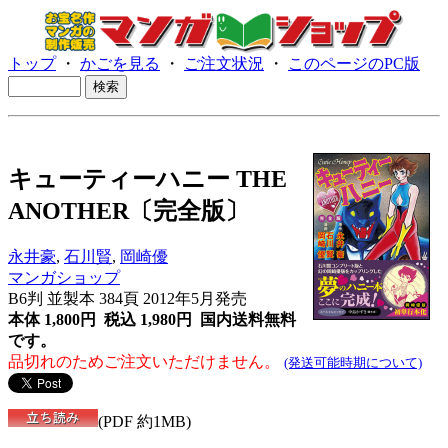
トップ
・
かごを見る
・
ご注文状況
・
このページのPC版
キューティーハニー THE
ANOTHER〔完全版〕
永井豪
,
石川賢
,
岡崎優
マンガショップ
B6判 並製本 384頁 2012年5月発売
本体 1,800円 税込 1,980円
国内送料無料
です。
品切れのためご注文いただけません。
(発送可能時期について)
(PDF 約1MB)