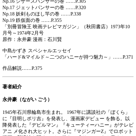
Np.16 シザースパンサーの巻 ……P.305
Np.17 ジェットパンサーの巻 ……P.320
Np.18 妖剣ものほし竿の巻 ……P.338
Np.19 鉄仮面の巻 ……P.355
「別冊冒険王 映画テレビマガジン」（秋田書店）1973年10
月号～1974年2月号
原作：永井豪 漫画：石川賢
中島かずき スペシャルエッセイ
「ハード&マイルド～二つのハニーが持つ魅力～」……P.371
作品解説……P.375
著者紹介
永井豪（ながい ごう）
1945年石川県輪島市生まれ。 1967年に講談社の「ぼくら」
に『目明しポリ吉』を発表し、漫画家デビュー を飾る。以
降発表した『デビルマン』『キューティーハニー』がテレビ
アニ メ化され大ヒット。さらに『マジンガーZ』でロボット