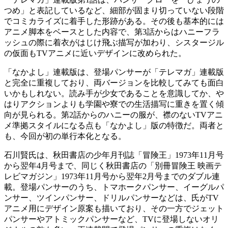
つめ」と表記しているなど、細部が固まり切っていない段階
でコミカライズに着手した形跡がある。その後も基本的には
アニメ脚本をベースとした内容で、第3話からはハニーフラ
ッシュの際に着衣がはじけ飛ぶ描写が加わり、シスタージル
の仮面もTVアニメに近いデザインに改められた。
「なかよし」連載版は、登場パンサーが「テレマガ」連載版
と完全に重複しており、両バージョンを比較してみても面白
いかもしれない。読み手が少女であることを意識してか、や
はりアクションよりも学園や寮での生活描写に重きを置く傾
向が見られる。第2話からのハニーの服が、襟のないTVアニ
メ準拠スタイルになる点も「なかよし」版の特徴だ。両者と
も、今回が初の単行本化となる。
石川賢氏は、秋田書店の少年月刊誌「冒険王」1973年11月号
から翌年4月号まで、同じく秋田書店の「別冊冒険王 映画テ
レビマガジン」1973年11月号から翌年2月号までのダブル連
載。登場パンサーのうち、トマホークパンサー、イーグルパ
ンサー、ツインパンサー、ドリルパンサーなどは、氏がTV
アニメ用にデザイン原案も描いており、その一方でジェット
パンサーやアトミックパンサーなど、TVに登場しないオリ