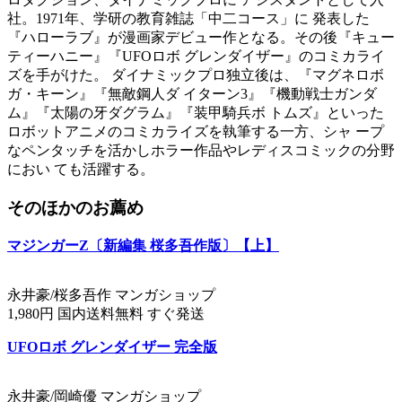
社。1971年、学研の教育雑誌「中二コース」に 発表した
『ハローラブ』が漫画家デビュー作となる。その後『キュー
ティーハニー』『UFOロボ グレンダイザー』のコミカライ
ズを手がけた。 ダイナミックプロ独立後は、『マグネロボ
ガ・キーン』『無敵鋼人ダ イターン3』『機動戦士ガンダ
ム』『太陽の牙ダグラム』『装甲騎兵ボ トムズ』といった
ロボットアニメのコミカライズを執筆する一方、シャ ープ
なペンタッチを活かしホラー作品やレディスコミックの分野
におい ても活躍する。
そのほかのお薦め
マジンガーZ〔新編集 桜多吾作版〕【上】
永井豪/桜多吾作 マンガショップ
1,980円 国内送料無料 すぐ発送
UFOロボ グレンダイザー 完全版
永井豪/岡崎優 マンガショップ