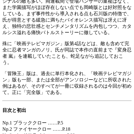
ジナルの敵も多い。両連載間で登場パンサーの重複はなく、
また学園描写がほぼ存在しない点でも岡崎版とは好対照をな
している。まず事件性から導入される点も石川版の特徴で、
氏が得意とする緩急に満ちたバイオレンス描写は冴えに冴
え、独特の悲壮感とセンチメンタリズムを内包しつつ、カタ
ルシス溢れる痛快バトルストーリーに徹している。
殊に「映画テレビマガジン」版第4話などは、敵も含めて完
全に忍者マンガのノリ。氏が同誌で本作の直前まで『変身忍
者 嵐』を連載していたことも、蛇足ながら追記しておこ
う。
「冒険王」版は、過去に単行本化され、「映画テレビマガジ
ン」版も一部、または全部がアンソロジーなどに所収された
例はあるが、そのすべてが一冊に収録されるのは今回が初め
て。正に「完全版」である。
目次と初出
Np.1 ブラッククロー ……P.5
Np.2 ファイヤークロー ……P.18