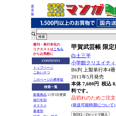
携
帯
版
復刊・単行本化の
甲賀武芸帳 限定
リクエストは
こちら
からお気軽に
白土三平
CONTENTS
小学館クリエイティ
トップページ
B6判 上製単行本4冊 
ごあいさつ
2011年5月発売
このページの携帯版
本体 7,600円 税込 8
検索一覧
料です。
新着商品
11月5日更新
品切れのためご注文
発行年別
(発送可能時期について
オススメ
著者別