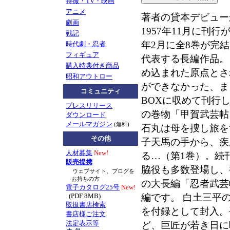
特撮・TV・映画
アニメ
著者の貸本デビュー
劇画
1957年11月に刊
戦記
年2月に全8巻が完
時代劇・忍者
フィギュア
代表する長編作品。
購入特典付き商品
め込まれた原点とさ
昭和アウトロー
ができなかった、ま
コミュニティ
BOXに収めて刊行
プレスリリース
の巻物「甲賀武芸帖
ダウンロード
メールマガジン
(無料)
石丸は母を捜し旅を
その他
子天馬の手から、疾
人材募集
New!
る…（第1巻）。続
販売提携
脇役も多数登場し、
ウェブサイト、ブログを
お持ちの方
の大長編「忍者武芸
電子カタログ25号
New!
編です。 白土三平
(PDF 8MB)
取扱書店検索
を付録として封入。
書店様ご注文
法定表示等
ど、巨匠が若き日に