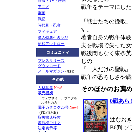
特撮・TV・映画
戦争をテーマにした
アニメ
劇画
戦記
「戦士たちの挽歌」
時代劇・忍者
す。
フィギュア
著者自身の戦争体験
購入特典付き商品
昭和アウトロー
夫を戦場で失った女
戦後間もなく東条英
コミュニティ
じの
プレスリリース
ダウンロード
『一人だけの聖戦』
メールマガジン
(無料)
戦争の恐ろしさや戦
その他
そのほかのお薦
人材募集
New!
販売提携
ウェブサイト、ブログを
0戦あら
お持ちの方
電子カタログ25号
New!
(PDF 8MB)
取扱書店検索
辻なおき
書店様ご注文
B6判 ソ
法定表示等