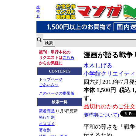
携
帯
版
復刊・単行本化の
漫画が語る戦争
リクエストは
こちら
からお気軽に
水木しげる
CONTENTS
小学館クリエイティ
トップページ
四六判 2013年7月
ごあいさつ
本体 1,500円 税込 1
このページの携帯版
す。
検索一覧
品切れのためご注文
新着商品
11月5日更新
能時期について)
発行年別
オススメ
平和の尊さを「戦争
著者別
伝えるため