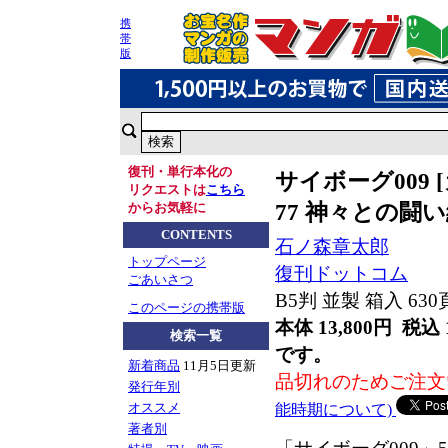
携
帯
版
復刊・単行本化の
サイボーグ009 [
リクエストは
こちら
77 神々との闘
からお気軽に
CONTENTS
石ノ森章太郎
トップページ
復刊ドットコム
ごあいさつ
B5判 並製 箱入 630
このページの携帯版
本体 13,800円 税込 
検索一覧
です。
新着商品
11月5日更新
品切れのためご注文
発行年別
オススメ
能時期について)
著者別