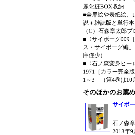
麗化粧BOX収納
■全扉絵や表紙絵、
説＋雑誌版と単行本
（C）石森章太郎プ
■〈サイボーグ00
ス・サイボーグ編」
庫僅少）
■〈石ノ森変身ヒー
1971［カラー完全
1～3」（第4巻は1
そのほかのお薦
サイボーグ
石ノ森章
2013年