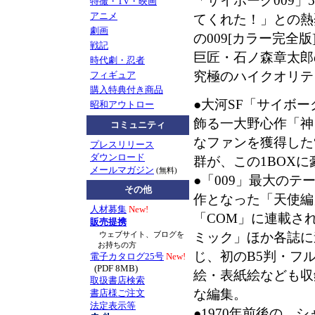
「サイボーグ009
特撮・TV・映画
アニメ
てくれた！」との熱
劇画
の009[カラー完全
戦記
巨匠・石ノ森章太郎
時代劇・忍者
究極のハイクオリテ
フィギュア
購入特典付き商品
●大河SF「サイボーグ
昭和アウトロー
飾る一大野心作「神
コミュニティ
なファンを獲得した
プレスリリース
ダウンロード
群が、この1BOX
メールマガジン
(無料)
●「009」最大のテ
その他
作となった「天使編
人材募集
New!
「COM」に連載さ
販売提携
ミック」ほか各誌に
ウェブサイト、ブログを
お持ちの方
じ、初のB5判・フ
電子カタログ25号
New!
(PDF 8MB)
絵・表紙絵なども収
取扱書店検索
な編集。
書店様ご注文
法定表示等
●1970年前後の、