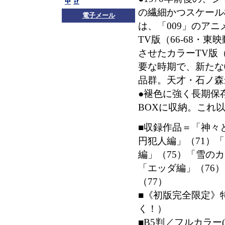
の繊細かつスケール
電子メール
は、「009」のア
TV版（66-68・
させたカラーTV版（
要な時期で、新たな
品群。天才・石ノ森
●褪色に強く長期保
BOXに収納。これ
■収録作品＝「神々と
円犯人編」（71）
編」（75）「雪の
「エッダ編」（76
（77）
■《初版完全限定》
く！）
■B5判／フルカラー