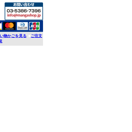
い物かごを見る
■
ご注文
況