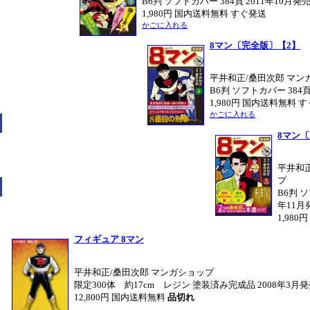
B6判 ソフトカバー 384頁 2011年10月発
1,980円 国内送料無料 すぐ発送
かごに入れる
8マン〔完全版〕【2】
平井和正/桑田次郎 マン
B6判 ソフトカバー 384頁
1,980円 国内送料無料 
かごに入れる
8マン
平井和
プ
B6判 ソ
年11月
1,98
フィギュア 8マン
平井和正/桑田次郎 マンガショップ
限定300体 約17cm レジン 塗装済み完成品 2008年3月
12,800円 国内送料無料
品切れ