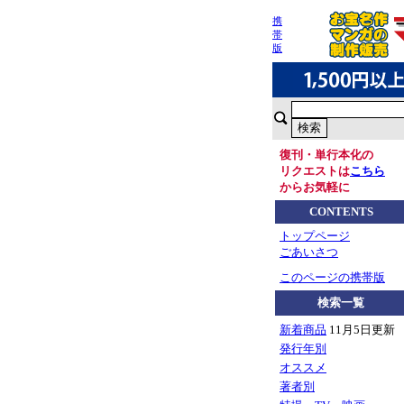
携
帯
版
復刊・単行本化の
リクエストは
こちら
からお気軽に
CONTENTS
トップページ
ごあいさつ
このページの携帯版
検索一覧
新着商品
11月5日更新
発行年別
オススメ
著者別