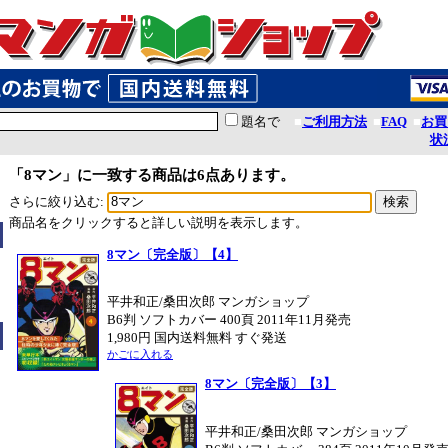
題名で
■
ご利用方法
■
FAQ
■
お買
状
「8マン」に一致する商品は6点あります。
さらに絞り込む:
商品名をクリックすると詳しい説明を表示します。
8マン〔完全版〕【4】
平井和正/桑田次郎 マンガショップ
B6判 ソフトカバー 400頁 2011年11月発売
1,980円 国内送料無料 すぐ発送
かごに入れる
8マン〔完全版〕【3】
平井和正/桑田次郎 マンガショップ