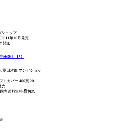
売
ガショップ
 2011年10月発売
すぐ発送
〔完全版〕【5】
正/桑田次郎 マンガショッ
フトカバー 400頁 2011
発売
0円 国内送料無料
品切れ
発売