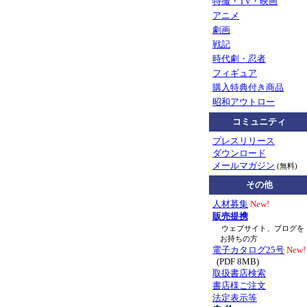
特撮・TV・映画
アニメ
劇画
戦記
時代劇・忍者
フィギュア
購入特典付き商品
昭和アウトロー
コミュニティ
プレスリリース
ダウンロード
メールマガジン
(無料)
その他
人材募集
New!
販売提携
ウェブサイト、ブログを
お持ちの方
電子カタログ25号
New!
(PDF 8MB)
取扱書店検索
書店様ご注文
法定表示等