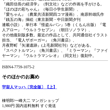
『織田信長の経済学』（剄文社）などの作画を手がける。
『ほのぼの彩ちゃん』（毎日小学生新聞）、
『愛ちゃん』（農業共済新聞四コマ漫画）、南原幹雄氏作
『銭五の海』挿絵（東京新聞・中日新聞夕刊
連載小説）、単行本『怪盗ルパン』5巻（くもん出版）『電
人アロー』『ウルトラセブン』（朝日ソノラマ）、
その他復刻版多数。最近の作品として、共同通信社イラスト
担当、『電人ザボーガー』（角川書店）、
月夜野町『矢瀬遺跡』(上毛新聞社刊）などがある。
『スペクトルマン』（角川書店）、『ミラーマン』『ファイ
ヤーマン』『ウルトラマンレオ』（同文社）復刻中。
ISBN4-7759-1075-2
そのほかのお薦め
宇宙人マッハ〔完全版〕【上】
棟明郎/一峰大二 マンガショップ
1,980円 国内送料無料 すぐ発送