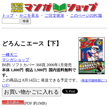
トップ
・
かごを見る
・
ご注文状況
・
このページのPC版
どろんこエース【下】
一峰大二
マンガショップ
B6判 ソフトカバー 368頁 2006年1月発売
本体 1,800円 税込 1,980円
国内送料無料で
す。
この商品は 8月14日に 発送できる予定です。
(発送可能時期につ
いて)
(PDF 約1MB)