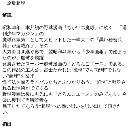
「原爆超球」
解説
昭和40年、本邦初の野球漫画『ちかいの魔球』に続く、「週
刊少年マガジン」の
魔球路線第二として大ヒットした一峰大二の『黒い秘密兵
器』が連載終了。その
人気を引き継ぐ形で、翌昭和41年から「少年画報」で始まっ
たのが、魔球を飛躍
発展させたスーパー超球漫画の『どろんこエース』である。
この作品の主人公、富士たかしは“魔球”でも“秘球”でもな
い“超球”を投げ、
怪打法を操るライバルたちとぶつかりあう。“超球”と呼称さ
れる投球術がでてくる
野球漫画は後にも先にも『どろんこエース』のみであり、今
回の復刊で当時読者を
魅了したであろう“超球”への熱い思いを思い出して頂きた
い。
初出