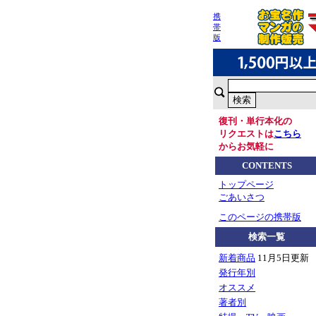
携
帯
版
復刊・単行本化の
リクエストは
こちら
からお気軽に
CONTENTS
トップページ
ごあいさつ
このページの携帯版
検索一覧
新着商品
11月5日更新
発行年別
オススメ
著者別