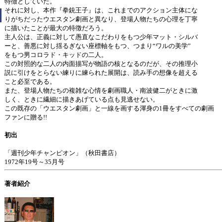
特徴としていた。
それに対し、本作『拳銃王子』は、これまでのアクション主体にな
りがちだったウエスタン劇画と異なり、登場人物たちの心理を丁寧
に描いたことが最大の特徴だろう。
主人公は、正義に対して愚直なこだわりをもつ少年マット・シルバ
ーと、善悪に対し揺るぎない座標軸をもつ、つまり“ワルの美学”
をもつ男コロラド・キッドの二人。
この対照的な二人の内面描写が物語の核となるのだが、その推理小
説に引けをとらない練りに練られた展開は、読み手の想像を超える
こと必至である。
また、登場人物たちの複雑な心情を劇画職人・南波健二がときに激
しく、ときに繊細に描きあげている点も見逃せない。
この既存の「ウエスタン劇画」と一線を画する渾身の1冊をすべての劇画
ファンに贈る!!
初出
「週刊少年チャンピオン」（秋田書店）
1972年19号～35月号
著者紹介