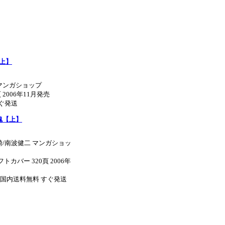
上】
マンガショップ
 2006年11月発売
すぐ発送
魂【上】
騎/南波健二 マンガショッ
トカバー 320頁 2006年
0円 国内送料無料 すぐ発送