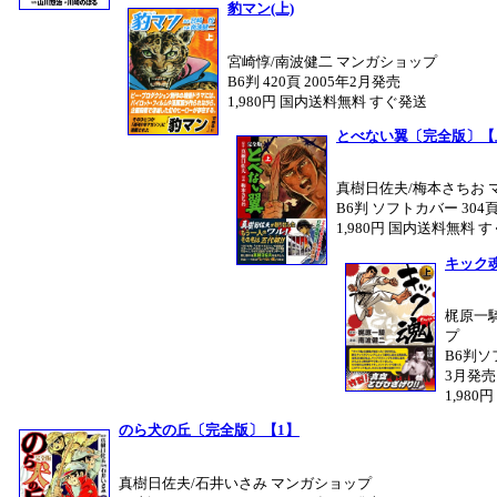
豹マン(上)
宮崎惇/南波健二 マンガショップ
B6判 420頁 2005年2月発売
1,980円 国内送料無料 すぐ発送
とべない翼〔完全版〕【
真樹日佐夫/梅本さちお 
B6判 ソフトカバー 304頁
1,980円 国内送料無料 
キック
梶原一
プ
B6判ソフ
3月発売
1,98
のら犬の丘〔完全版〕【1】
真樹日佐夫/石井いさみ マンガショップ