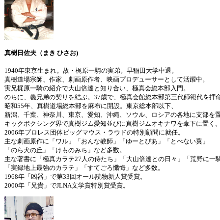
真樹日佐夫（まき ひさお)
1940年東京生まれ。故・梶原一騎の実弟。早稲田大学中退。
真樹道場宗師、作家、劇画原作者、映画プロデューサーとして活躍中。
実兄梶原一騎の紹介で大山倍達と知り合い、極真会総本部入門。
のちに、義兄弟の契りを結ぶ。37歳で、極真会館総本部第三代師範代を拝
昭和55年、真樹道場総本部を麻布に開設。東京総本部以下、
新潟、千葉、神奈川、東京、愛知、沖縄、ソウル、ロシアの各地に支部を
キックボクシング界で真樹ジム愛知並びに真樹ジムオキナワを傘下に置く
2006年プロレス団体ビッグマウス・ラウドの特別顧問に就任。
主な劇画原作に「ワル」「おんな教師」「ゆーとぴあ」「とべない翼」
「のら犬の丘」「けものみち」など多数。
主な著書に「極真カラテ27人の侍たち」「大山倍達との日々」「荒野に一
「実録地上最強のカラテ」「すてごろ懺悔」など多数。
1968年「凶器」で第33回オール読物新人賞受賞。
2000年「兄貴」でJLNA文学賞特別賞受賞。