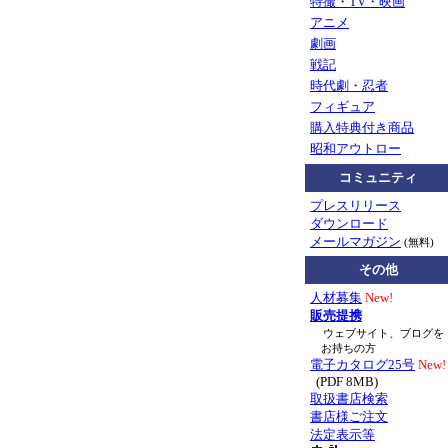
特撮・TV・映画
アニメ
劇画
戦記
時代劇・忍者
フィギュア
購入特典付き商品
昭和アウトロー
コミュニティ
プレスリリース
ダウンロード
メールマガジン
(無料)
その他
人材募集
New!
販売提携
ウェブサイト、ブログを
お持ちの方
電子カタログ25号
New!
(PDF 8MB)
取扱書店検索
書店様ご注文
法定表示等