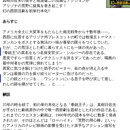
真樹日佐夫の美学と南波健二の流麗なアクションが
アリゾナの荒野に旋風を巻き起こす！
幻の西部活劇を初単行本化!!
あらすじ
アメリカ全土に大変革をもたらした南北戦争から十数年後――。
西部に位置するアリゾナ州プレスコットの町では牧場主トーマス・
ダンカンをボスとする無法の一味が暴挙の限りをつくしていた。
だが、この荒涼とした町に暮らす人々にも一抹の光があった。
“拳銃王”の異名をもつ名保安官ダン・シルバーの存在である。
悪党ですら一目置くガンテクニックを誇るダンであったが、職務の
最中何者かの兇弾に倒れてしまう!!
異変に気づき駆けつけた助手のピーター。命の炎が消え入る中、
ダンは最後の力を振り絞りピーターに告げるのだった、
「この銃とバッジを……ワシントンにいる息子を呼び戻して渡し、
わしの跡を継がせてくれ。」と……。
解説
35年の時を経て、初の単行本化となる『拳銃王子』は、真樹日佐夫
が手がけた劇画原作の中で唯一西部劇を題材とした幻の作品である。
これまでにウエスタン劇画は、1960年代の貸本を中心に数多く発表
されたが、そのほとんどは『ローハイド』『荒野の用心棒』といっ
たアメリカのテレビ映画の影響を受けたド派手なアクション描写を