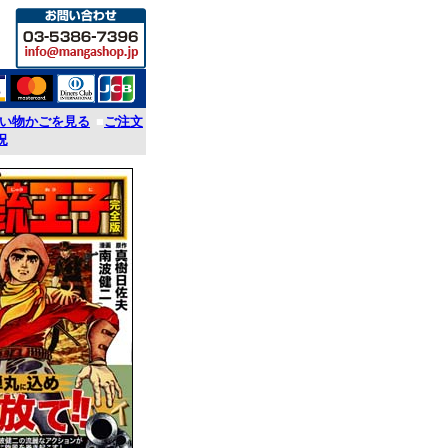
い物かごを見る
■
ご注文
況