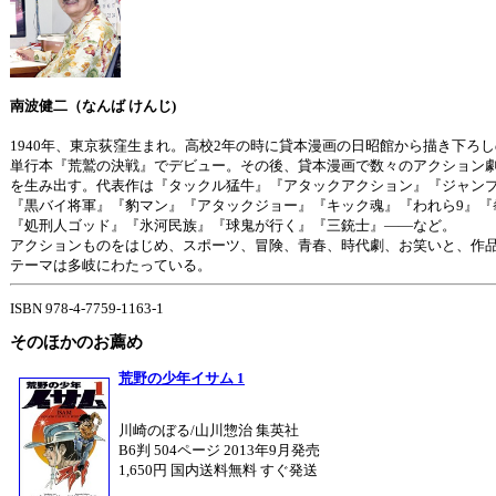
南波健二（なんば けんじ)
1940年、東京荻窪生まれ。高校2年の時に貸本漫画の日昭館から描き下ろし
単行本『荒鷲の決戦』でデビュー。その後、貸本漫画で数々のアクション
を生み出す。代表作は『タックル猛牛』『アタックアクション』『ジャン
『黒バイ将軍』『豹マン』『アタックジョー』『キック魂』『われら9』『
『処刑人ゴッド』『氷河民族』『球鬼が行く』『三銃士』――など。
アクションものをはじめ、スポーツ、冒険、青春、時代劇、お笑いと、作
テーマは多岐にわたっている。
ISBN 978-4-7759-1163-1
そのほかのお薦め
荒野の少年イサム 1
川崎のぼる/山川惣治 集英社
B6判 504ページ 2013年9月発売
1,650円 国内送料無料 すぐ発送