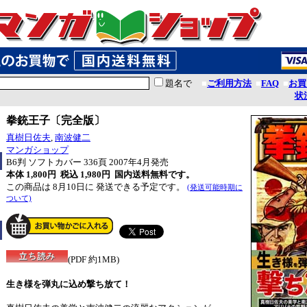
題名で
■
ご利用方法
■
FAQ
■
お買
状
拳銃王子〔完全版〕
真樹日佐夫
,
南波健二
マンガショップ
B6判 ソフトカバー 336頁 2007年4月発売
本体 1,800円 税込 1,980円
国内送料無料です。
この商品は 8月10日に 発送できる予定です。
(発送可能時期に
ついて)
(PDF 約1MB)
生き様を弾丸に込め撃ち放て！