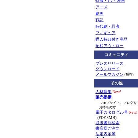
特撮・TV・映画
アニメ
劇画
戦記
時代劇・忍者
フィギュア
購入特典付き商品
昭和アウトロー
コミュニティ
プレスリリース
ダウンロード
メールマガジン
(無料)
その他
人材募集
New!
販売提携
ウェブサイト、ブログを
お持ちの方
電子カタログ25号
New!
(PDF 8MB)
取扱書店検索
書店様ご注文
法定表示等