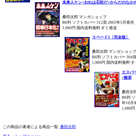
未来人ケン+おれは石松だ+からだのなか
桑田次郎 マンガショップ
B6判 ソフトカバー 512頁 2005年5月発売
1,980円 国内送料無料 すぐ発送
スペードJ〔完全版〕
桑田次郎 マンガショッ
B6判 ソフトカバー 304頁
1,980円 国内送料無料 
エスパ
+般若
桑田次
B6判 ソ
年10月
1,98
この商品の著者による商品一覧:
桑田次郎