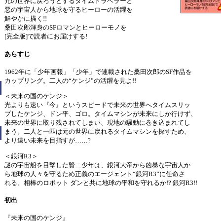
元の世界に戻ろうとするタイムトラベラーと
悪の宇宙人から地球を守るヒーローの活躍を
鮮やかに描く!!
桑田次郎渾身のSFロマンとヒーローモノを
[完全版]で読者にお届けする!
あらすじ
1962年に「少年画報」「少年」で連載された桑田次郎のSF作品を
カップリング。二人の“ケンジ”の活躍を見よ!!
＜未来の国のケンジ＞
光よりも速い『今』というスピードで未来の世界へタイムスリッ
プしたケンジ、ドン平、ゴロ。タイムマシンが未来にしか行けず、
未来の世界に取り残されてしまい、現地の騒動に巻き込まれてし
まう。二人と一匹は元の世界に戻れるタイムマシンを探すため、
より遠い未来を目指すが……?
＜銀河R3＞
謎の宇宙船を目撃した賢二少年は、銀河大帝から凶暴な宇宙人か
ら地球の人々を守るため正義のエージェント“銀河R3”に任命さ
れる。相棒のロボット ダンと共に地球の平和を守れるか!? 銀河R3!!
初出
『未来の国のケンジ』