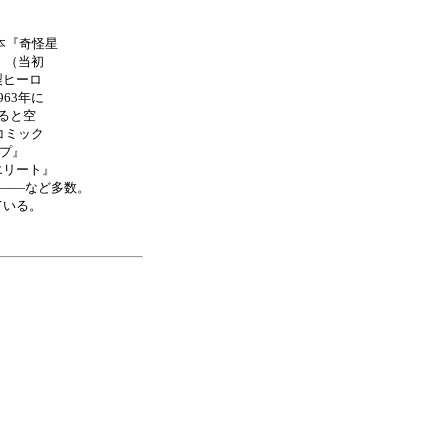
本『奇怪星
』（当初
製ヒーロ
63年に
ると空
コミック
プ』
エリート』
――など多数。
ている。