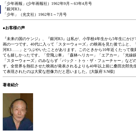
「少年画報」(少年画報社）1962年9月～63年4月号
『銀河R3』
「少年」（光文社）1962年1～7月号
●お客様の声
『未来の国のケンジ』、『銀河R3』は私が、小学校4年生から5年生にかけ
画の一つです。40代に入って「スターウォーズ」の映画を見た後でふと、
河R3……」とつぶやいたことがあります。このときから10年近くたって復
ても嬉しかったです。「空飛ぶ車」「森林へリカー」「エアカー」「光線
「スターウォーズ」のみならず「バック・トゥ・ザ・フューチャー」など
す。全世界を熱狂させた映画が発表されるよりも40年以上前に桑田次郎先
て表現されたのは大変な想像力だと思いました。[大阪府 S.N様]
著者紹介