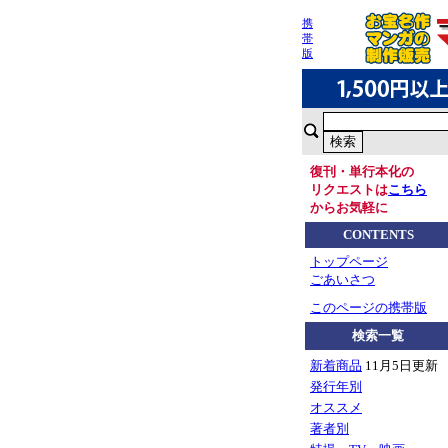
携
帯
版
復刊・単行本化の
リクエストは
こちら
からお気軽に
CONTENTS
トップページ
ごあいさつ
このページの携帯版
検索一覧
新着商品
11月5日更新
発行年別
オススメ
著者別