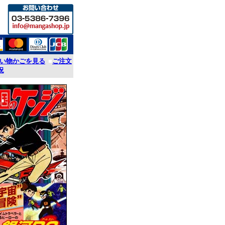
い物かごを見る
■
ご注文
況