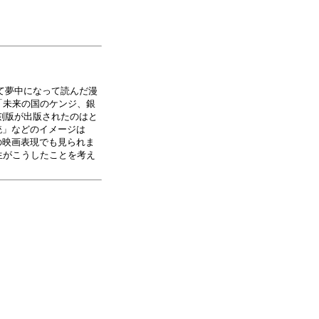
て夢中になって読んだ漫
「未来の国のケンジ、銀
刻版が出版されたのはと
銃」などのイメージは
の映画表現でも見られま
生がこうしたことを考え