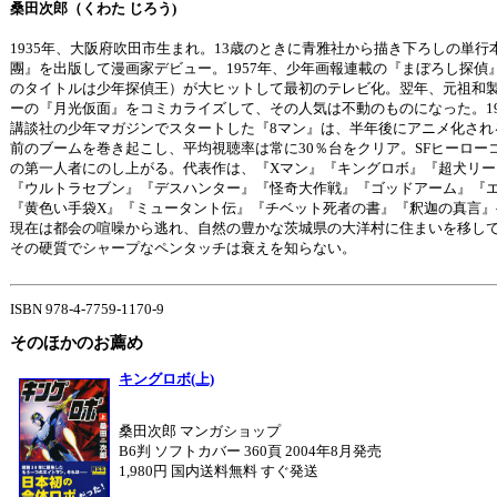
桑田次郎（くわた じろう)
1935年、大阪府吹田市生まれ。13歳のときに青雅社から描き下ろしの単行
團』を出版して漫画家デビュー。1957年、少年画報連載の『まぼろし探偵
のタイトルは少年探偵王）が大ヒットして最初のテレビ化。翌年、元祖和
ーの『月光仮面』をコミカライズして、その人気は不動のものになった。19
講談社の少年マガジンでスタートした『8マン』は、半年後にアニメ化され
前のブームを巻き起こし、平均視聴率は常に30％台をクリア。SFヒーロー
の第一人者にのし上がる。代表作は、『Xマン』『キングロボ』『超犬リー
『ウルトラセブン』『デスハンター』『怪奇大作戦』『ゴッドアーム』『
『黄色い手袋X』『ミュータント伝』『チベット死者の書』『釈迦の真言』
現在は都会の喧噪から逃れ、自然の豊かな茨城県の大洋村に住まいを移し
その硬質でシャープなペンタッチは衰えを知らない。
ISBN 978-4-7759-1170-9
そのほかのお薦め
キングロボ(上)
桑田次郎 マンガショップ
B6判 ソフトカバー 360頁 2004年8月発売
1,980円 国内送料無料 すぐ発送