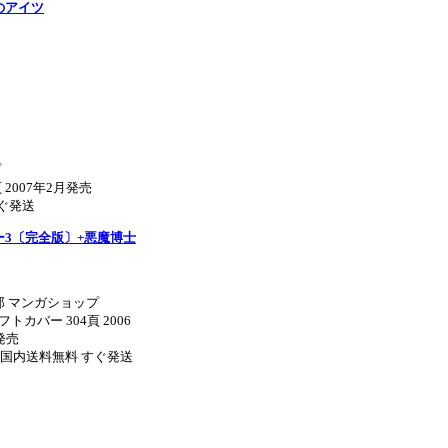
のアイツ
プ
 2007年2月発売
すぐ発送
ー3〔完全版〕+悪魔博士
郎 マンガショップ
フトカバー 304頁 2006
発売
0円 国内送料無料 すぐ発送