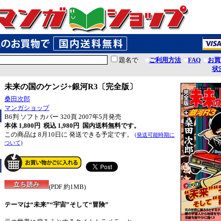
題名で
■
ご利用方法
■
FAQ
■
お買
状
未来の国のケンジ+銀河R3〔完全版〕
桑田次郎
マンガショップ
B6判 ソフトカバー 320頁 2007年5月発売
本体 1,800円 税込 1,980円
国内送料無料です。
この商品は 8月10日に 発送できる予定です。
(発送可能時期に
ついて)
(PDF 約1MB)
テーマは“未来”“宇宙”そして“冒険”