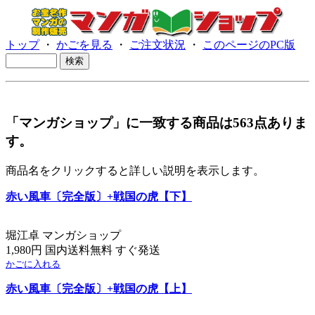
トップ
・
かごを見る
・
ご注文状況
・
このページのPC版
「マンガショップ」に一致する商品は563点ありま
す。
商品名をクリックすると詳しい説明を表示します。
赤い風車〔完全版〕+戦国の虎【下】
堀江卓 マンガショップ
1,980円 国内送料無料 すぐ発送
かごに入れる
赤い風車〔完全版〕+戦国の虎【上】