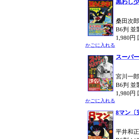
黒わし
桑田次郎
B6判 並
1,980
かごに入れる
スーパー
宮川一郎
B6判 並
1,980
かごに入れる
8マン〔
平井和正