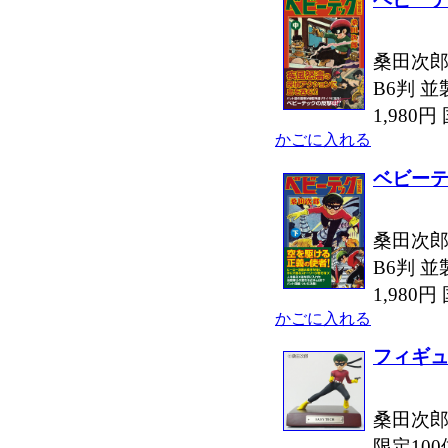
桑田次郎
B6判 並
1,980
かごに入れる
ベビー
桑田次郎
B6判 並
1,980
かごに入れる
フィギュ
桑田次郎
限定100