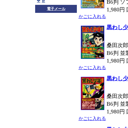
B6判 ソ
1,980
電子メール
かごに入れる
黒わし
桑田次郎
B6判 並
1,980
かごに入れる
黒わし
桑田次郎
B6判 並
1,980
かごに入れる