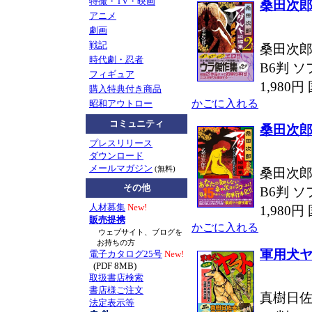
特撮・TV・映画
桑田次郎
アニメ
劇画
戦記
桑田次郎
時代劇・忍者
B6判 ソ
フィギュア
1,980
購入特典付き商品
かごに入れる
昭和アウトロー
コミュニティ
桑田次郎
プレスリリース
ダウンロード
メールマガジン
(無料)
桑田次郎
その他
B6判 ソ
人材募集
New!
1,980
販売提携
かごに入れる
ウェブサイト、ブログを
お持ちの方
軍用犬ヤ
電子カタログ25号
New!
(PDF 8MB)
取扱書店検索
書店様ご注文
真樹日佐
法定表示等