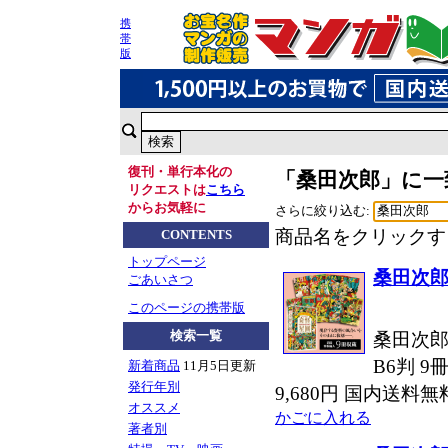
携
帯
版
復刊・単行本化の
「桑田次郎」に一
リクエストは
こちら
からお気軽に
さらに絞り込む:
商品名をクリックす
CONTENTS
トップページ
桑田次郎
ごあいさつ
このページの携帯版
検索一覧
桑田次郎
B6判 9
新着商品
11月5日更新
発行年別
9,680円 国内送料
オススメ
かごに入れる
著者別