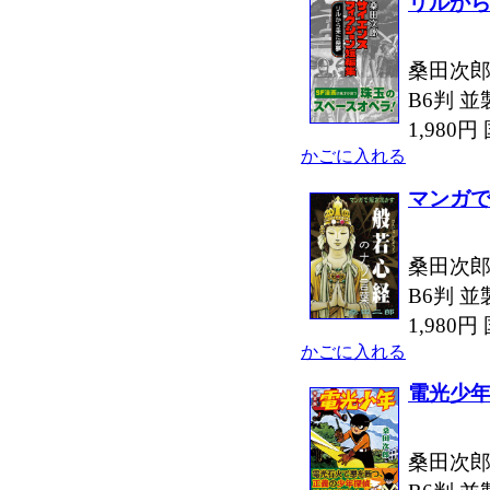
リルか
桑田次郎
B6判 並
1,980
かごに入れる
マンガ
桑田次郎
B6判 並
1,980
かごに入れる
電光少
桑田次郎