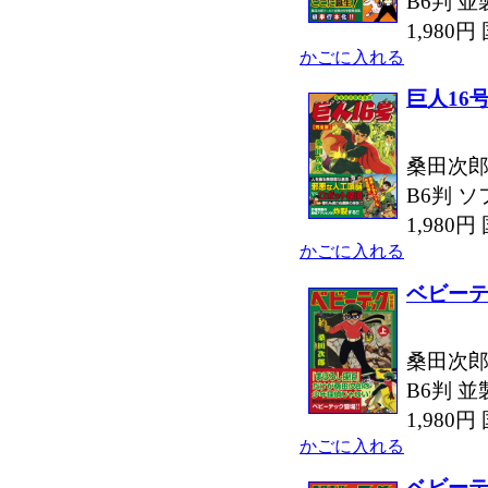
B6判 並
1,980
かごに入れる
巨人16
桑田次郎
B6判 ソ
1,980
かごに入れる
ベビー
桑田次郎
B6判 並
1,980
かごに入れる
ベビー